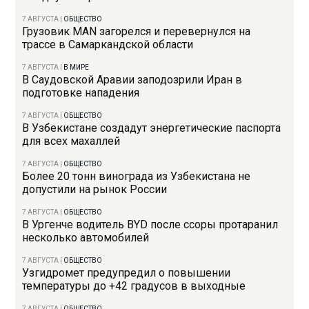
7 АВГУСТА
|
ОБЩЕСТВО
Грузовик MAN загорелся и перевернулся на
трассе в Самаркандской области
7 АВГУСТА
|
В МИРЕ
В Саудовской Аравии заподозрили Иран в
подготовке нападения
7 АВГУСТА
|
ОБЩЕСТВО
В Узбекистане создадут энергетические паспорта
для всех махаллей
7 АВГУСТА
|
ОБЩЕСТВО
Более 20 тонн винограда из Узбекистана не
допустили на рынок России
7 АВГУСТА
|
ОБЩЕСТВО
В Ургенче водитель BYD после ссоры протаранил
несколько автомобилей
7 АВГУСТА
|
ОБЩЕСТВО
Узгидромет предупредил о повышении
температуры до +42 градусов в выходные
7 АВГУСТА
|
ОБЩЕСТВО