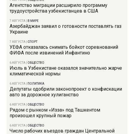
Агентство миграции расширило программу
трудоустройства узбекистанцев в США
7 АВГУСТА
|
В МИРЕ
Азербайджан заявил о готовности поставлять газ
Украине
7 АВГУСТА
|
СПОРТ
УЕФА отказалась снимать бойкот соревнований
ФИФА после извинений Инфантино
6 АВГУСТА
|
ОБЩЕСТВО
Июль в Узбекистане оказался значительно жарче
климатической нормы
6 АВГУСТА
|
ПОЛИТИКА
Депутаты одобрили законопроект о конфискации
авто за дорожное хулиганство
6 АВГУСТА
|
ОБЩЕСТВО
Рядом с рынком «Изза» под Ташкентом
произошел крупный пожар
6 АВГУСТА
|
ОБЩЕСТВО
Число рабочих въездов граждан Центральной