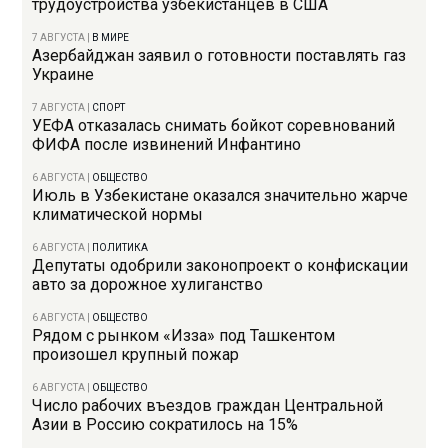
трудоустройства узбекистанцев в США
7 АВГУСТА
|
В МИРЕ
Азербайджан заявил о готовности поставлять газ
Украине
7 АВГУСТА
|
СПОРТ
УЕФА отказалась снимать бойкот соревнований
ФИФА после извинений Инфантино
6 АВГУСТА
|
ОБЩЕСТВО
Июль в Узбекистане оказался значительно жарче
климатической нормы
6 АВГУСТА
|
ПОЛИТИКА
Депутаты одобрили законопроект о конфискации
авто за дорожное хулиганство
6 АВГУСТА
|
ОБЩЕСТВО
Рядом с рынком «Изза» под Ташкентом
произошел крупный пожар
6 АВГУСТА
|
ОБЩЕСТВО
Число рабочих въездов граждан Центральной
Азии в Россию сократилось на 15%