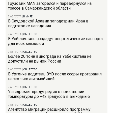
Грузовик MAN загорелся и перевернулся на
трассе в Самаркандской области
7 АВГУСТА
|
В МИРЕ
В Саудовской Аравии заподозрили Иран в
подготовке нападения
7 АВГУСТА
|
ОБЩЕСТВО
В Узбекистане создадут энергетические паспорта
для всех махаллей
7 АВГУСТА
|
ОБЩЕСТВО
Более 20 тонн винограда из Узбекистана не
допустили на рынок России
7 АВГУСТА
|
ОБЩЕСТВО
В Ургенче водитель BYD после ссоры протаранил
несколько автомобилей
7 АВГУСТА
|
ОБЩЕСТВО
Узгидромет предупредил о повышении
температуры до +42 градусов в выходные
7 АВГУСТА
|
ОБЩЕСТВО
Агентство миграции расширило программу