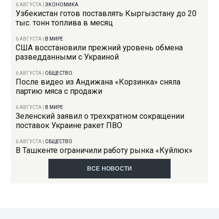
6 АВГУСТА
|
ЭКОНОМИКА
Узбекистан готов поставлять Кыргызстану до 20
тыс. тонн топлива в месяц
6 АВГУСТА
|
В МИРЕ
США восстановили прежний уровень обмена
разведданными с Украиной
6 АВГУСТА
|
ОБЩЕСТВО
После видео из Андижана «Корзинка» сняла
партию мяса с продажи
6 АВГУСТА
|
В МИРЕ
Зеленский заявил о трехкратном сокращении
поставок Украине ракет ПВО
6 АВГУСТА
|
ОБЩЕСТВО
В Ташкенте ограничили работу рынка «Куйлюк»
ВСЕ НОВОСТИ