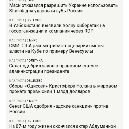
8 АВГУСТА
|
В МИРЕ
Маск отказался разрешить Украине использовать
Starlink для ударов вглубь России
8 АВГУСТА
|
ОБЩЕСТВО
В Узбекистане выявили волну кибератак на
госорганизации и компании через RDP
8 АВГУСТА
|
В МИРЕ
СМИ: США рассматривают сценарий смены
власти на Кубе по примеру Венесуэлы
8 АВГУСТА
|
ПОЛИТИКА
Сенат одобрил закон о правовом статусе
администрации президента
8 АВГУСТА
|
ОБЩЕСТВО
Сборы «Одиссеи» Кристофера Нолана в мировом
прокате превысили 1 млрд долларов
8 АВГУСТА
|
В МИРЕ
Сенат США одобрил «адские санкции» против
России
8 АВГУСТА
|
ОБЩЕСТВО
На 87-м году жизни скончался актер Абдуманнон