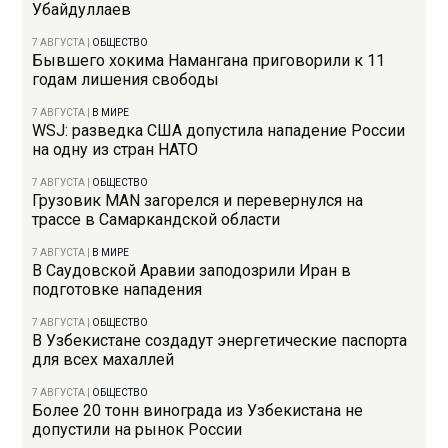
Убайдуллаев
7 АВГУСТА
|
ОБЩЕСТВО
Бывшего хокима Намангана приговорили к 11
годам лишения свободы
7 АВГУСТА
|
В МИРЕ
WSJ: разведка США допустила нападение России
на одну из стран НАТО
7 АВГУСТА
|
ОБЩЕСТВО
Грузовик MAN загорелся и перевернулся на
трассе в Самаркандской области
7 АВГУСТА
|
В МИРЕ
В Саудовской Аравии заподозрили Иран в
подготовке нападения
7 АВГУСТА
|
ОБЩЕСТВО
В Узбекистане создадут энергетические паспорта
для всех махаллей
7 АВГУСТА
|
ОБЩЕСТВО
Более 20 тонн винограда из Узбекистана не
допустили на рынок России