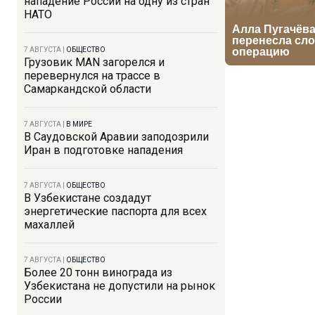
нападение России на одну из стран
НАТО
7 АВГУСТА
|
ОБЩЕСТВО
Грузовик MAN загорелся и
перевернулся на трассе в
Самаркандской области
7 АВГУСТА
|
В МИРЕ
В Саудовской Аравии заподозрили
Иран в подготовке нападения
7 АВГУСТА
|
ОБЩЕСТВО
В Узбекистане создадут
энергетические паспорта для всех
махаллей
7 АВГУСТА
|
ОБЩЕСТВО
Более 20 тонн винограда из
Узбекистана не допустили на рынок
России