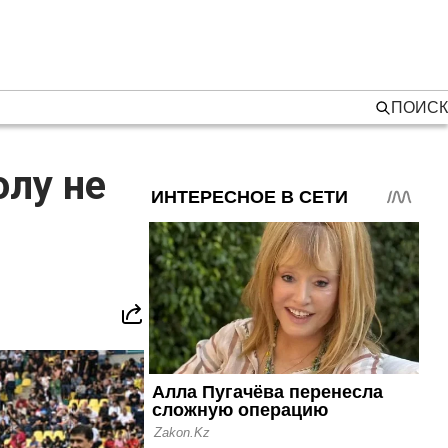
ПОИСК
олу не