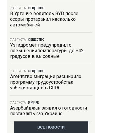
7 АВГУСТА
|
ОБЩЕСТВО
В Ургенче водитель BYD после
ссоры протаранил несколько
автомобилей
7 АВГУСТА
|
ОБЩЕСТВО
Узгидромет предупредил о
повышении температуры до +42
градусов в выходные
7 АВГУСТА
|
ОБЩЕСТВО
Агентство миграции расширило
программу трудоустройства
узбекистанцев в США
7 АВГУСТА
|
В МИРЕ
Азербайджан заявил о готовности
поставлять газ Украине
ВСЕ НОВОСТИ