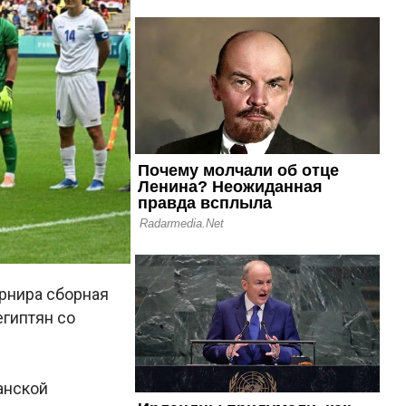
урнира сборная
египтян со
анской