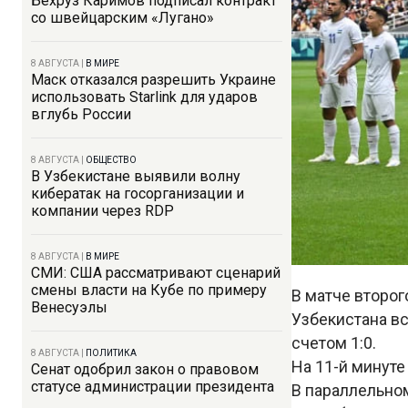
Бехруз Каримов подписал контракт
со швейцарским «Лугано»
8 АВГУСТА
|
В МИРЕ
Маск отказался разрешить Украине
использовать Starlink для ударов
вглубь России
8 АВГУСТА
|
ОБЩЕСТВО
В Узбекистане выявили волну
кибератак на госорганизации и
компании через RDP
8 АВГУСТА
|
В МИРЕ
СМИ: США рассматривают сценарий
смены власти на Кубе по примеру
В матче второг
Венесуэлы
Узбекистана вс
счетом 1:0.
8 АВГУСТА
|
ПОЛИТИКА
На 11-й минуте
Сенат одобрил закон о правовом
статусе администрации президента
В параллельно