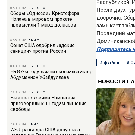
Республикой. И
8 АВГУСТА
|
ОБЩЕСТВО
После двух тур
Сборы «Одиссеи» Кристофера
досрочно. Сбор
Нолана в мировом прокате
превысили 1 млрд долларов
замыкает табл
Последний мат
Доминиканской
8 АВГУСТА
|
В МИРЕ
Сенат США одобрил «адские
Подпишитесь н
санкции» против России
#
футбол
#
О
8 АВГУСТА
|
ОБЩЕСТВО
На 87-м году жизни скончался актер
Абдуманнон Убайдуллаев
7 АВГУСТА
|
ОБЩЕСТВО
Бывшего хокима Намангана
приговорили к 11 годам лишения
свободы
7 АВГУСТА
|
В МИРЕ
WSJ: разведка США допустила