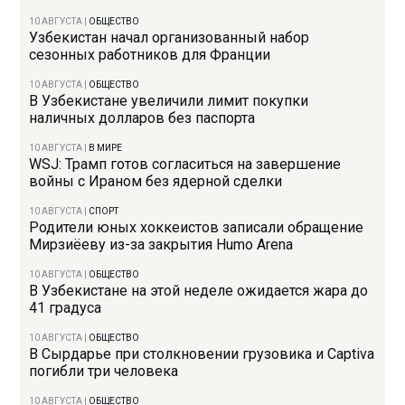
10 АВГУСТА
|
ОБЩЕСТВО
Узбекистан начал организованный набор
сезонных работников для Франции
10 АВГУСТА
|
ОБЩЕСТВО
В Узбекистане увеличили лимит покупки
наличных долларов без паспорта
10 АВГУСТА
|
В МИРЕ
WSJ: Трамп готов согласиться на завершение
войны с Ираном без ядерной сделки
10 АВГУСТА
|
СПОРТ
Родители юных хоккеистов записали обращение
Мирзиёеву из-за закрытия Humo Arena
10 АВГУСТА
|
ОБЩЕСТВО
В Узбекистане на этой неделе ожидается жара до
41 градуса
10 АВГУСТА
|
ОБЩЕСТВО
В Сырдарье при столкновении грузовика и Captiva
погибли три человека
10 АВГУСТА
|
ОБЩЕСТВО