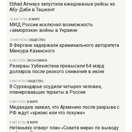
Etihad Airways запустила ежедневные рейсы из
Абу-Даби в Ташкент
10 АВГУСТА
|
В МИРЕ
МИД России исключил возможность
«заморозки» войны в Украине
10 АВГУСТА
|
ОБЩЕСТВО
В Фергане задержали криминального авторитета
Мансура Казанского
9 АВГУСТА
|
ЭКОНОМИКА
Резервы Узбекистана превысили 64 млрд
долларов после резкого снижения в июне
9 АВГУСТА
|
ОБЩЕСТВО
В Сурхандарье осудили четырех человек,
планировавших теракты в России
9 АВГУСТА
|
В МИРЕ
Медведев заявил, что Армению после разрыва с
РФ ждут «кризис или что похуже»
9 АВГУСТА
|
В МИРЕ
Нетаньяху отверг план «Совета мира» по выводу