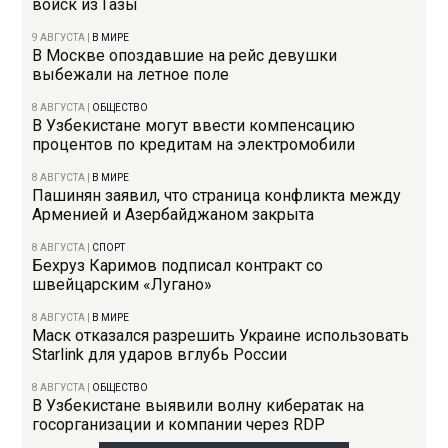
войск из Газы
9 АВГУСТА
|
В МИРЕ
В Москве опоздавшие на рейс девушки
выбежали на летное поле
8 АВГУСТА
|
ОБЩЕСТВО
В Узбекистане могут ввести компенсацию
процентов по кредитам на электромобили
8 АВГУСТА
|
В МИРЕ
Пашинян заявил, что страница конфликта между
Арменией и Азербайджаном закрыта
8 АВГУСТА
|
СПОРТ
Бехруз Каримов подписал контракт со
швейцарским «Лугано»
8 АВГУСТА
|
В МИРЕ
Маск отказался разрешить Украине использовать
Starlink для ударов вглубь России
8 АВГУСТА
|
ОБЩЕСТВО
В Узбекистане выявили волну кибератак на
госорганизации и компании через RDP