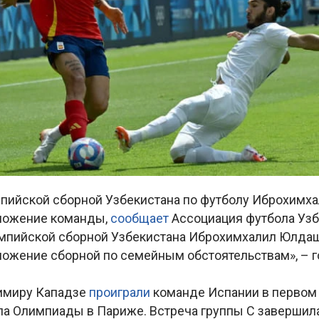
пийской сборной Узбекистана по футболу Иброхимх
ложение команды,
сообщает
Ассоциация футбола Узб
мпийской сборной Узбекистана Иброхимхалил Юлда
ложение сборной по семейным обстоятельствам», – г
имиру Кападзе
проиграли
команде Испании в первом
апа Олимпиады в Париже. Встреча группы С завершил