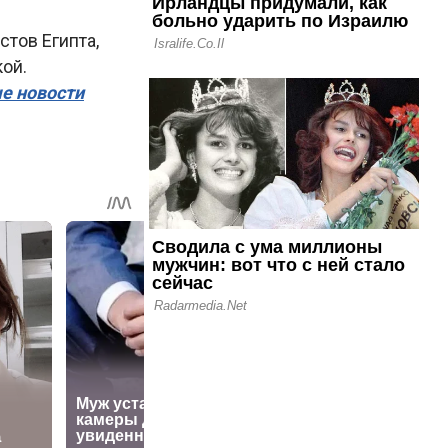
тов Египта,
ой.
ые новости