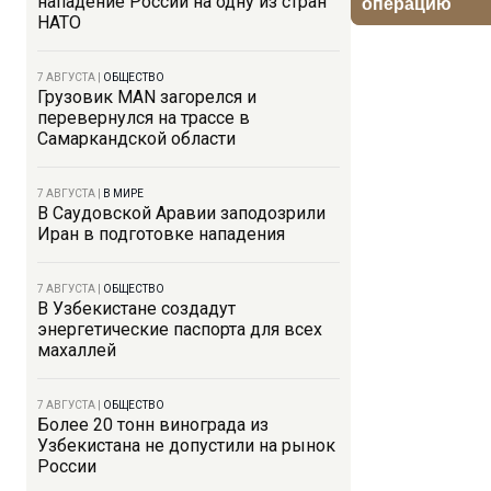
нападение России на одну из стран
НАТО
7 АВГУСТА
|
ОБЩЕСТВО
Грузовик MAN загорелся и
перевернулся на трассе в
Самаркандской области
7 АВГУСТА
|
В МИРЕ
В Саудовской Аравии заподозрили
Иран в подготовке нападения
7 АВГУСТА
|
ОБЩЕСТВО
В Узбекистане создадут
энергетические паспорта для всех
махаллей
7 АВГУСТА
|
ОБЩЕСТВО
Более 20 тонн винограда из
Узбекистана не допустили на рынок
России