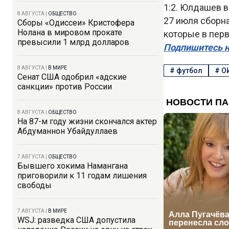
1:2. Юлдашев в
8 АВГУСТА
|
ОБЩЕСТВО
27 июля сборна
Сборы «Одиссеи» Кристофера
Нолана в мировом прокате
которые в пер
превысили 1 млрд долларов
Подпишитесь н
8 АВГУСТА
|
В МИРЕ
#
футбол
#
О
Сенат США одобрил «адские
санкции» против России
8 АВГУСТА
|
ОБЩЕСТВО
На 87-м году жизни скончался актер
Абдуманнон Убайдуллаев
7 АВГУСТА
|
ОБЩЕСТВО
Бывшего хокима Намангана
приговорили к 11 годам лишения
свободы
7 АВГУСТА
|
В МИРЕ
WSJ: разведка США допустила