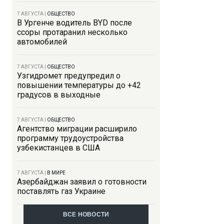
7 АВГУСТА
|
ОБЩЕСТВО
В Ургенче водитель BYD после
ссоры протаранил несколько
автомобилей
7 АВГУСТА
|
ОБЩЕСТВО
Узгидромет предупредил о
повышении температуры до +42
градусов в выходные
7 АВГУСТА
|
ОБЩЕСТВО
Агентство миграции расширило
программу трудоустройства
узбекистанцев в США
7 АВГУСТА
|
В МИРЕ
Азербайджан заявил о готовности
поставлять газ Украине
ВСЕ НОВОСТИ