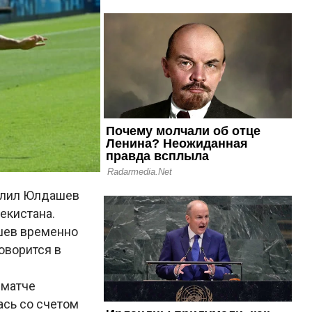
алил Юлдашев
екистана.
шев временно
оворится в
 матче
ась со счетом