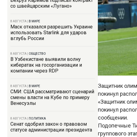
Бехруз Каримов подписал контракт
со швейцарским «Лугано»
8 АВГУСТА
|
В МИРЕ
Маск отказался разрешить Украине
использовать Starlink для ударов
вглубь России
8 АВГУСТА
|
ОБЩЕСТВО
В Узбекистане выявили волну
кибератак на госорганизации и
компании через RDP
Защитник олим
8 АВГУСТА
|
В МИРЕ
СМИ: США рассматривают сценарий
покинул распо
смены власти на Кубе по примеру
«Защитник оли
Венесуэлы
покинул распо
сообщении.
8 АВГУСТА
|
ПОЛИТИКА
Сенат одобрил закон о правовом
Подопечные Т
статусе администрации президента
группового эт