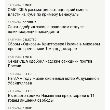
8 АВГУСТА
|
В МИРЕ
СМИ: США рассматривают сценарий смены
власти на Кубе по примеру Венесуэлы
8 АВГУСТА
|
ПОЛИТИКА
Сенат одобрил закон о правовом статусе
администрации президента
8 АВГУСТА
|
ОБЩЕСТВО
Сборы «Одиссеи» Кристофера Нолана в мировом
прокате превысили 1 млрд долларов
8 АВГУСТА
|
В МИРЕ
Сенат США одобрил «адские санкции» против
России
8 АВГУСТА
|
ОБЩЕСТВО
На 87-м году жизни скончался актер Абдуманнон
Убайдуллаев
7 АВГУСТА
|
ОБЩЕСТВО
Бывшего хокима Намангана приговорили к 11
годам лишения свободы
7 АВГУСТА
|
В МИРЕ