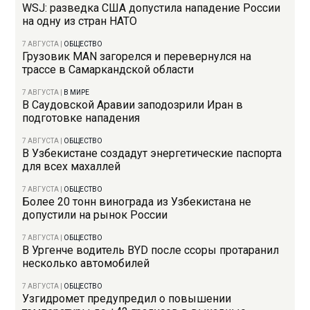
WSJ: разведка США допустила нападение России
на одну из стран НАТО
7 АВГУСТА
|
ОБЩЕСТВО
Грузовик MAN загорелся и перевернулся на
трассе в Самаркандской области
7 АВГУСТА
|
В МИРЕ
В Саудовской Аравии заподозрили Иран в
подготовке нападения
7 АВГУСТА
|
ОБЩЕСТВО
В Узбекистане создадут энергетические паспорта
для всех махаллей
7 АВГУСТА
|
ОБЩЕСТВО
Более 20 тонн винограда из Узбекистана не
допустили на рынок России
7 АВГУСТА
|
ОБЩЕСТВО
В Ургенче водитель BYD после ссоры протаранил
несколько автомобилей
7 АВГУСТА
|
ОБЩЕСТВО
Узгидромет предупредил о повышении