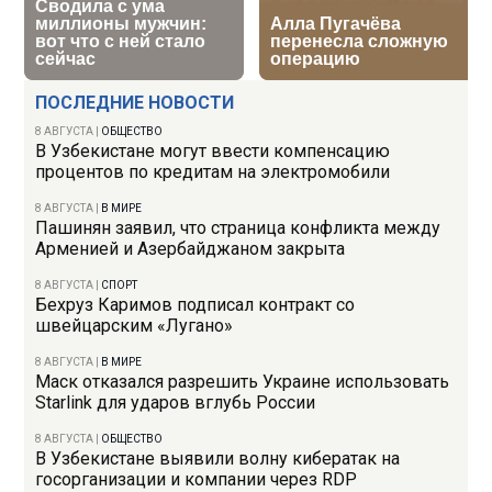
ПОСЛЕДНИЕ НОВОСТИ
8 АВГУСТА
|
ОБЩЕСТВО
В Узбекистане могут ввести компенсацию
процентов по кредитам на электромобили
8 АВГУСТА
|
В МИРЕ
Пашинян заявил, что страница конфликта между
Арменией и Азербайджаном закрыта
8 АВГУСТА
|
СПОРТ
Бехруз Каримов подписал контракт со
швейцарским «Лугано»
8 АВГУСТА
|
В МИРЕ
Маск отказался разрешить Украине использовать
Starlink для ударов вглубь России
8 АВГУСТА
|
ОБЩЕСТВО
В Узбекистане выявили волну кибератак на
госорганизации и компании через RDP