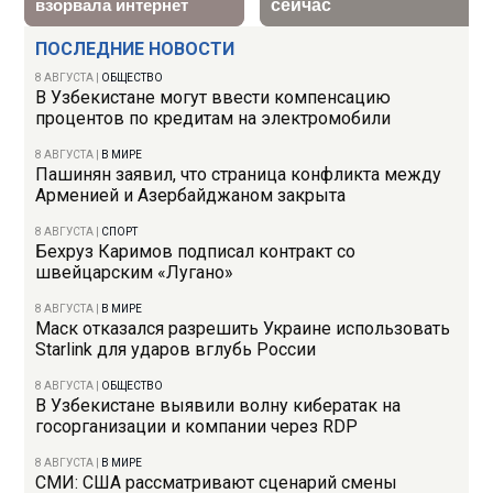
ПОСЛЕДНИЕ НОВОСТИ
8 АВГУСТА
|
ОБЩЕСТВО
В Узбекистане могут ввести компенсацию
процентов по кредитам на электромобили
8 АВГУСТА
|
В МИРЕ
Пашинян заявил, что страница конфликта между
Арменией и Азербайджаном закрыта
8 АВГУСТА
|
СПОРТ
Бехруз Каримов подписал контракт со
швейцарским «Лугано»
8 АВГУСТА
|
В МИРЕ
Маск отказался разрешить Украине использовать
Starlink для ударов вглубь России
8 АВГУСТА
|
ОБЩЕСТВО
В Узбекистане выявили волну кибератак на
госорганизации и компании через RDP
8 АВГУСТА
|
В МИРЕ
СМИ: США рассматривают сценарий смены