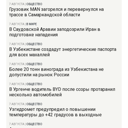
7 АВГУСТА
|
ОБЩЕСТВО
Грузовик MAN загорелся и перевернулся на
трассе в Самаркандской области
7 АВГУСТА
|
В МИРЕ
В Саудовской Аравии заподозрили Иран в
подготовке нападения
7 АВГУСТА
|
ОБЩЕСТВО
В Узбекистане создадут энергетические паспорта
для всех махаллей
7 АВГУСТА
|
ОБЩЕСТВО
Более 20 тонн винограда из Узбекистана не
допустили на рынок России
7 АВГУСТА
|
ОБЩЕСТВО
В Ургенче водитель BYD после ссоры протаранил
несколько автомобилей
7 АВГУСТА
|
ОБЩЕСТВО
Узгидромет предупредил о повышении
температуры до +42 градусов в выходные
7 АВГУСТА
|
ОБЩЕСТВО