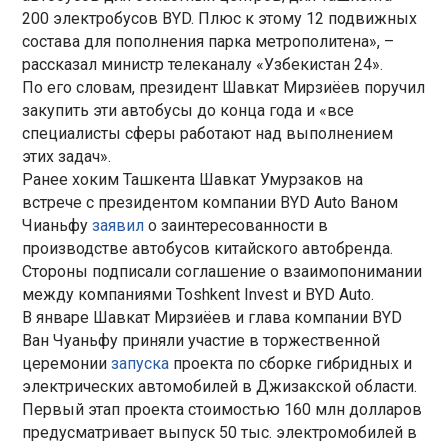
200 электробусов BYD. Плюс к этому 12 подвижных
состава для пополнения парка метрополитена», –
рассказал министр телеканалу «Узбекистан 24».
По его словам, президент Шавкат Мирзиёев поручил
закупить эти автобусы до конца года и «все
специалисты сферы работают над выполнением
этих задач».
Ранее хоким Ташкента Шавкат Умурзаков на
встрече с президентом компании BYD Auto Ваном
Чианьфу
заявил
о заинтересованности в
производстве автобусов китайского автобренда.
Стороны подписали соглашение о взаимопонимании
между компаниями Toshkent Invest и BYD Auto.
В январе Шавкат Мирзиёев и глава компании BYD
Ван Чуаньфу приняли участие в торжественной
церемонии
запуска
проекта по сборке гибридных и
электрических автомобилей в Джизакской области.
Первый этап проекта стоимостью 160 млн долларов
предусматривает выпуск 50 тыс. электромобилей в