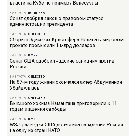
власти на Кубе по примеру Венесуэлы
8 АВГУСТА
|
ПОЛИТИКА
Сенат одобрил закон о правовом статусе
администрации президента
8 АВГУСТА
|
ОБЩЕСТВО
Сборы «Одиссеи» Кристофера Нолана в мировом
прокате превысили 1 млрд долларов
8 АВГУСТА
|
В МИРЕ
Сенат США одобрил «адские санкции» против
России
8 АВГУСТА
|
ОБЩЕСТВО
На 87-м году жизни скончался актер Абдуманнон
Убайдуллаев
7 АВГУСТА
|
ОБЩЕСТВО
Бывшего хокима Намангана приговорили к 11
годам лишения свободы
7 АВГУСТА
|
В МИРЕ
WSJ: разведка США допустила нападение России
на одну из стран НАТО