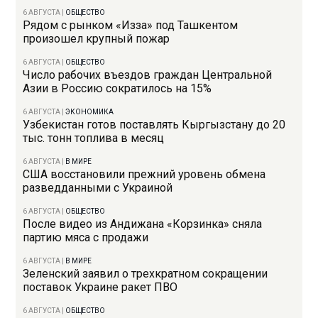
6 АВГУСТА
|
ОБЩЕСТВО
Рядом с рынком «Изза» под Ташкентом
произошел крупный пожар
6 АВГУСТА
|
ОБЩЕСТВО
Число рабочих въездов граждан Центральной
Азии в Россию сократилось на 15%
6 АВГУСТА
|
ЭКОНОМИКА
Узбекистан готов поставлять Кыргызстану до 20
тыс. тонн топлива в месяц
6 АВГУСТА
|
В МИРЕ
США восстановили прежний уровень обмена
разведданными с Украиной
6 АВГУСТА
|
ОБЩЕСТВО
После видео из Андижана «Корзинка» сняла
партию мяса с продажи
6 АВГУСТА
|
В МИРЕ
Зеленский заявил о трехкратном сокращении
поставок Украине ракет ПВО
6 АВГУСТА
|
ОБЩЕСТВО