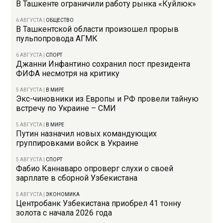
В Ташкенте ограничили работу рынка «Куйлюк»
6 АВГУСТА
|
ОБЩЕСТВО
В Ташкентской области произошел прорыв
пульпопровода АГМК
6 АВГУСТА
|
СПОРТ
Джанни Инфантино сохранил пост президента
ФИФА несмотря на критику
5 АВГУСТА
|
В МИРЕ
Экс-чиновники из Европы и РФ провели тайную
встречу по Украине – СМИ
5 АВГУСТА
|
В МИРЕ
Путин назначил новых командующих
группировками войск в Украине
5 АВГУСТА
|
СПОРТ
Фабио Каннаваро опроверг слухи о своей
зарплате в сборной Узбекистана
5 АВГУСТА
|
ЭКОНОМИКА
Центробанк Узбекистана приобрел 41 тонну
золота с начала 2026 года