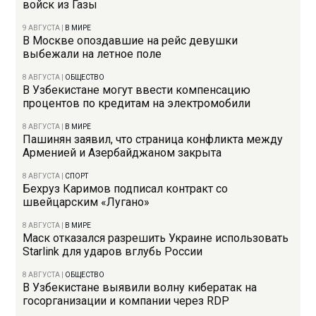
войск из Газы
9 АВГУСТА
|
В МИРЕ
В Москве опоздавшие на рейс девушки
выбежали на летное поле
8 АВГУСТА
|
ОБЩЕСТВО
В Узбекистане могут ввести компенсацию
процентов по кредитам на электромобили
8 АВГУСТА
|
В МИРЕ
Пашинян заявил, что страница конфликта между
Арменией и Азербайджаном закрыта
8 АВГУСТА
|
СПОРТ
Бехруз Каримов подписал контракт со
швейцарским «Лугано»
8 АВГУСТА
|
В МИРЕ
Маск отказался разрешить Украине использовать
Starlink для ударов вглубь России
8 АВГУСТА
|
ОБЩЕСТВО
В Узбекистане выявили волну кибератак на
госорганизации и компании через RDP