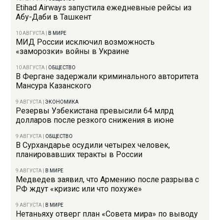
Etihad Airways запустила ежедневные рейсы из
Абу-Даби в Ташкент
10 АВГУСТА
|
В МИРЕ
МИД России исключил возможность
«заморозки» войны в Украине
10 АВГУСТА
|
ОБЩЕСТВО
В Фергане задержали криминального авторитета
Мансура Казанского
9 АВГУСТА
|
ЭКОНОМИКА
Резервы Узбекистана превысили 64 млрд
долларов после резкого снижения в июне
9 АВГУСТА
|
ОБЩЕСТВО
В Сурхандарье осудили четырех человек,
планировавших теракты в России
9 АВГУСТА
|
В МИРЕ
Медведев заявил, что Армению после разрыва с
РФ ждут «кризис или что похуже»
9 АВГУСТА
|
В МИРЕ
Нетаньяху отверг план «Совета мира» по выводу