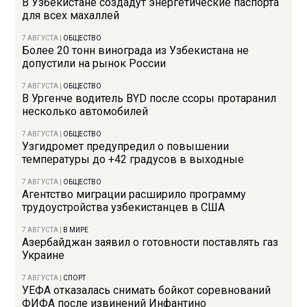
В Узбекистане создадут энергетические паспорта
для всех махаллей
7 АВГУСТА
|
ОБЩЕСТВО
Более 20 тонн винограда из Узбекистана не
допустили на рынок России
7 АВГУСТА
|
ОБЩЕСТВО
В Ургенче водитель BYD после ссоры протаранил
несколько автомобилей
7 АВГУСТА
|
ОБЩЕСТВО
Узгидромет предупредил о повышении
температуры до +42 градусов в выходные
7 АВГУСТА
|
ОБЩЕСТВО
Агентство миграции расширило программу
трудоустройства узбекистанцев в США
7 АВГУСТА
|
В МИРЕ
Азербайджан заявил о готовности поставлять газ
Украине
7 АВГУСТА
|
СПОРТ
УЕФА отказалась снимать бойкот соревнований
ФИФА после извинений Инфантино