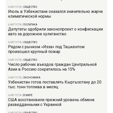
6 АВГУСТА
|
ОБЩЕСТВО
Июль в Узбекистане оказался значительно жарче
климатической нормы
6 АВГУСТА
|
ПОЛИТИКА
Депутаты одобрили законопроект о конфискации
авто за дорожное хулиганство
6 АВГУСТА
|
ОБЩЕСТВО
Рядом с рынком «Изза» под Ташкентом
произошел крупный пожар
6 АВГУСТА
|
ОБЩЕСТВО
Число рабочих въездов граждан Центральной
Азии в Россию сократилось на 15%
6 АВГУСТА
|
ЭКОНОМИКА
Узбекистан готов поставлять Кыргызстану до 20
тыс. тонн топлива в месяц
6 АВГУСТА
|
В МИРЕ
США восстановили прежний уровень обмена
разведданными с Украиной
6 АВГУСТА
|
ОБЩЕСТВО