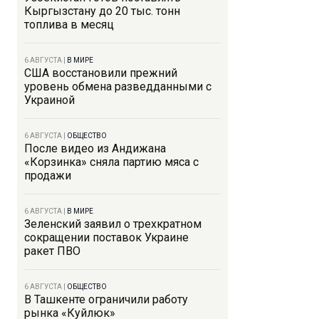
Кыргызстану до 20 тыс. тонн
топлива в месяц
6 АВГУСТА
|
В МИРЕ
США восстановили прежний
уровень обмена разведданными с
Украиной
6 АВГУСТА
|
ОБЩЕСТВО
После видео из Андижана
«Корзинка» сняла партию мяса с
продажи
6 АВГУСТА
|
В МИРЕ
Зеленский заявил о трехкратном
сокращении поставок Украине
ракет ПВО
6 АВГУСТА
|
ОБЩЕСТВО
В Ташкенте ограничили работу
рынка «Куйлюк»