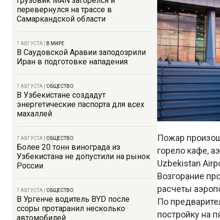
Грузовик MAN загорелся и
перевернулся на трассе в
Самаркандской области
7 АВГУСТА
|
В МИРЕ
В Саудовской Аравии заподозрили
Иран в подготовке нападения
7 АВГУСТА
|
ОБЩЕСТВО
В Узбекистане создадут
энергетические паспорта для всех
махаллей
Пожар произош
7 АВГУСТА
|
ОБЩЕСТВО
Более 20 тонн винограда из
горело кафе, а
Узбекистана не допустили на рынок
Uzbekistan Airpo
России
Возгорание пр
расчеты аэропо
7 АВГУСТА
|
ОБЩЕСТВО
В Ургенче водитель BYD после
По предварите
ссоры протаранил несколько
постройку на п
автомобилей