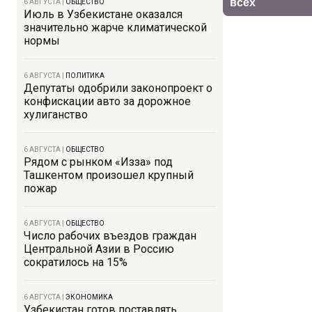
6 АВГУСТА
|
ОБЩЕСТВО
Июль в Узбекистане оказался
значительно жарче климатической
нормы
6 АВГУСТА
|
ПОЛИТИКА
Депутаты одобрили законопроект о
конфискации авто за дорожное
хулиганство
6 АВГУСТА
|
ОБЩЕСТВО
Рядом с рынком «Изза» под
Ташкентом произошел крупный
пожар
6 АВГУСТА
|
ОБЩЕСТВО
Число рабочих въездов граждан
Центральной Азии в Россию
сократилось на 15%
6 АВГУСТА
|
ЭКОНОМИКА
Узбекистан готов поставлять