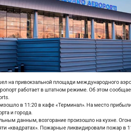
ел на привокзальной площади международного аэро
эропорт работает в штатном режиме. Об этом сообща
rts.
оизошло в 11:20 в кафе «Терминал». На место прибы
рта и города.
льным данным, возгорание произошло на кухне. Огон
яти «квадратах». Пожарные ликвидировали пожар в 11