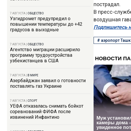
пострадал.
В пресс-службе
7 АВГУСТА
|
ОБЩЕСТВО
Узгидромет предупредил о
воздушная гав
повышении температуры до +42
Подпишитесь н
градусов в выходные
#
аэропорт Ташк
7 АВГУСТА
|
ОБЩЕСТВО
Агентство миграции расширило
программу трудоустройства
узбекистанцев в США
7 АВГУСТА
|
В МИРЕ
Азербайджан заявил о готовности
поставлять газ Украине
7 АВГУСТА
|
СПОРТ
УЕФА отказалась снимать бойкот
соревнований ФИФА после
извинений Инфантино