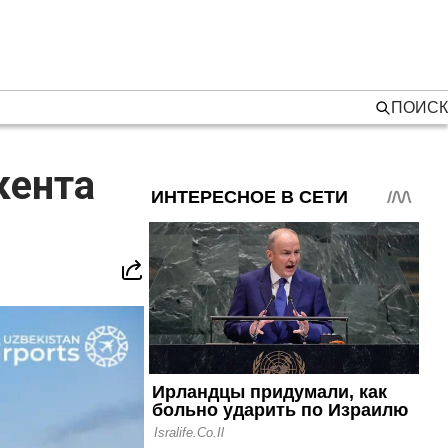
ПОИСК
кента