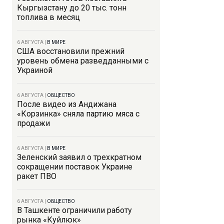
Кыргызстану до 20 тыс. тонн
топлива в месяц
6 АВГУСТА
|
В МИРЕ
США восстановили прежний
уровень обмена разведданными с
Украиной
6 АВГУСТА
|
ОБЩЕСТВО
После видео из Андижана
«Корзинка» сняла партию мяса с
продажи
6 АВГУСТА
|
В МИРЕ
Зеленский заявил о трехкратном
сокращении поставок Украине
ракет ПВО
6 АВГУСТА
|
ОБЩЕСТВО
В Ташкенте ограничили работу
рынка «Куйлюк»