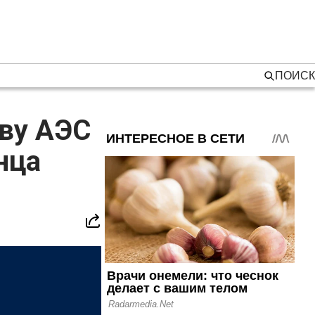
ПОИСК
тву АЭС
нца