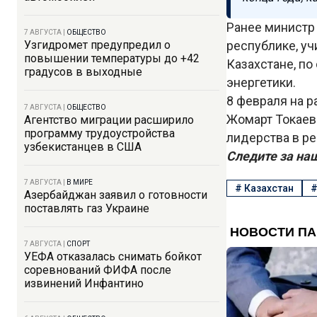
Ранее минист
7 АВГУСТА
|
ОБЩЕСТВО
Узгидромет предупредил о
республике, у
повышении температуры до +42
Казахстане, по
градусов в выходные
энергетики.
8 февраля на 
7 АВГУСТА
|
ОБЩЕСТВО
Жомарт Токаев
Агентство миграции расширило
программу трудоустройства
лидерства в ре
узбекистанцев в США
Следите за на
7 АВГУСТА
|
В МИРЕ
#
Казахстан
Азербайджан заявил о готовности
поставлять газ Украине
7 АВГУСТА
|
СПОРТ
УЕФА отказалась снимать бойкот
соревнований ФИФА после
извинений Инфантино