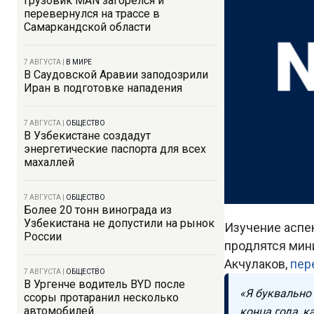
Грузовик MAN загорелся и
перевернулся на трассе в
Самаркандской области
7 АВГУСТА
|
В МИРЕ
В Саудовской Аравии заподозрили
Иран в подготовке нападения
7 АВГУСТА
|
ОБЩЕСТВО
В Узбекистане создадут
энергетические паспорта для всех
махаллей
7 АВГУСТА
|
ОБЩЕСТВО
Более 20 тонн винограда из
Узбекистана не допустили на рынок
Изучение аспек
России
продлятся мини
Акчулаков,
пер
7 АВГУСТА
|
ОБЩЕСТВО
В Ургенче водитель BYD после
«Я буквально 
ссоры протаранил несколько
автомобилей
конца года, к