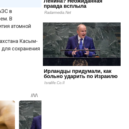
АЭС в
ем. В
ития атомной
захстана Касым-
е для сохранения