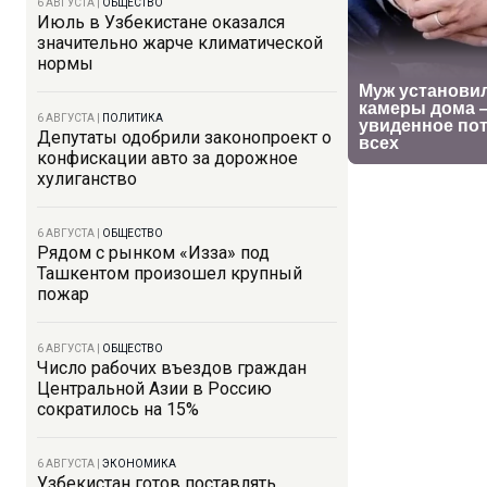
6 АВГУСТА
|
ОБЩЕСТВО
Июль в Узбекистане оказался
значительно жарче климатической
нормы
6 АВГУСТА
|
ПОЛИТИКА
Депутаты одобрили законопроект о
конфискации авто за дорожное
хулиганство
6 АВГУСТА
|
ОБЩЕСТВО
Рядом с рынком «Изза» под
Ташкентом произошел крупный
пожар
6 АВГУСТА
|
ОБЩЕСТВО
Число рабочих въездов граждан
Центральной Азии в Россию
сократилось на 15%
6 АВГУСТА
|
ЭКОНОМИКА
Узбекистан готов поставлять