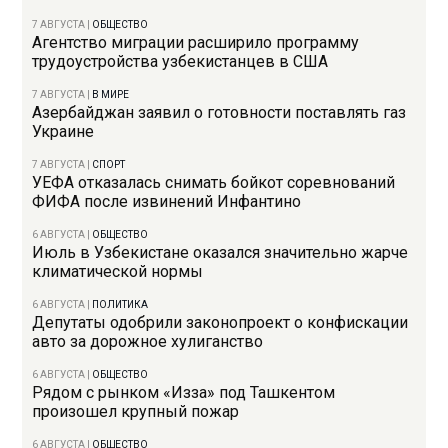
7 АВГУСТА
|
ОБЩЕСТВО
Агентство миграции расширило программу
трудоустройства узбекистанцев в США
7 АВГУСТА
|
В МИРЕ
Азербайджан заявил о готовности поставлять газ
Украине
7 АВГУСТА
|
СПОРТ
УЕФА отказалась снимать бойкот соревнований
ФИФА после извинений Инфантино
6 АВГУСТА
|
ОБЩЕСТВО
Июль в Узбекистане оказался значительно жарче
климатической нормы
6 АВГУСТА
|
ПОЛИТИКА
Депутаты одобрили законопроект о конфискации
авто за дорожное хулиганство
6 АВГУСТА
|
ОБЩЕСТВО
Рядом с рынком «Изза» под Ташкентом
произошел крупный пожар
6 АВГУСТА
|
ОБЩЕСТВО