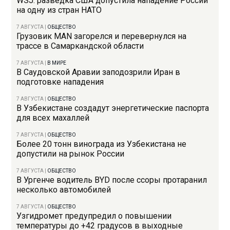
WSJ: разведка США допустила нападение России
на одну из стран НАТО
7 АВГУСТА
|
ОБЩЕСТВО
Грузовик MAN загорелся и перевернулся на
трассе в Самаркандской области
7 АВГУСТА
|
В МИРЕ
В Саудовской Аравии заподозрили Иран в
подготовке нападения
7 АВГУСТА
|
ОБЩЕСТВО
В Узбекистане создадут энергетические паспорта
для всех махаллей
7 АВГУСТА
|
ОБЩЕСТВО
Более 20 тонн винограда из Узбекистана не
допустили на рынок России
7 АВГУСТА
|
ОБЩЕСТВО
В Ургенче водитель BYD после ссоры протаранил
несколько автомобилей
7 АВГУСТА
|
ОБЩЕСТВО
Узгидромет предупредил о повышении
температуры до +42 градусов в выходные