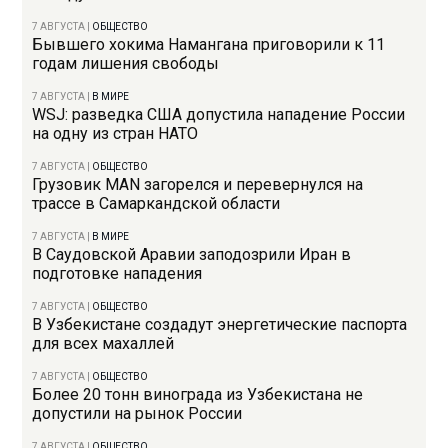
7 АВГУСТА
|
ОБЩЕСТВО
Бывшего хокима Намангана приговорили к 11
годам лишения свободы
7 АВГУСТА
|
В МИРЕ
WSJ: разведка США допустила нападение России
на одну из стран НАТО
7 АВГУСТА
|
ОБЩЕСТВО
Грузовик MAN загорелся и перевернулся на
трассе в Самаркандской области
7 АВГУСТА
|
В МИРЕ
В Саудовской Аравии заподозрили Иран в
подготовке нападения
7 АВГУСТА
|
ОБЩЕСТВО
В Узбекистане создадут энергетические паспорта
для всех махаллей
7 АВГУСТА
|
ОБЩЕСТВО
Более 20 тонн винограда из Узбекистана не
допустили на рынок России
7 АВГУСТА
|
ОБЩЕСТВО