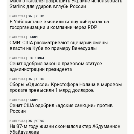
Маск отказался разрешить Украине использовать
Starlink для ударов вглубь России
8 АВГУСТА
|
ОБЩЕСТВО
В Узбекистане выявили волну кибератак на
госорганизации и компании через RDP
8 АВГУСТА
|
В МИРЕ
СМИ: США рассматривают сценарий смены
власти на Кубе по примеру Венесуэлы
8 АВГУСТА
|
ПОЛИТИКА
Сенат одобрил закон о правовом статусе
администрации президента
8 АВГУСТА
|
ОБЩЕСТВО
Сборы «Одиссеи» Кристофера Нолана в мировом
прокате превысили 1 млрд долларов
8 АВГУСТА
|
В МИРЕ
Сенат США одобрил «адские санкции» против
России
8 АВГУСТА
|
ОБЩЕСТВО
На 87-м году жизни скончался актер Абдуманнон
Убайдуллаев