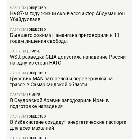
8 АВГУСТА
|
ОБЩЕСТВО
На 87-м году жизни скончался актер Абдуманнон
Убайдуллаев
7 АВГУСТА
|
ОБЩЕСТВО
Бывшего хокима Намангана приговорили к 11
годам лишения свободы
7 АВГУСТА
|
В МИРЕ
WSJ: разведка США допустила нападение России
на одну из стран НАТО
7 АВГУСТА
|
ОБЩЕСТВО
Грузовик MAN загорелся и перевернулся на
трассе в Самаркандской области
7 АВГУСТА
|
В МИРЕ
В Саудовской Аравии заподозрили Иран в
подготовке нападения
7 АВГУСТА
|
ОБЩЕСТВО
В Узбекистане создадут энергетические паспорта
для всех махаллей
7 АВГУСТА
|
ОБЩЕСТВО