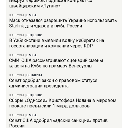
Бехруз Каримов подписал контракт со
швейцарским «Лугано»
8 АВГУСТА
|
В МИРЕ
Маск отказался разрешить Украине использовать
Starlink для ударов вглубь России
8 АВГУСТА
|
ОБЩЕСТВО
В Узбекистане выявили волну кибератак на
госорганизации и компании через RDP
8 АВГУСТА
|
В МИРЕ
СМИ: США рассматривают сценарий смены
власти на Кубе по примеру Венесуэлы
8 АВГУСТА
|
ПОЛИТИКА
Сенат одобрил закон о правовом статусе
администрации президента
8 АВГУСТА
|
ОБЩЕСТВО
Сборы «Одиссеи» Кристофера Нолана в мировом
прокате превысили 1 млрд долларов
8 АВГУСТА
|
В МИРЕ
Сенат США одобрил «адские санкции» против
России