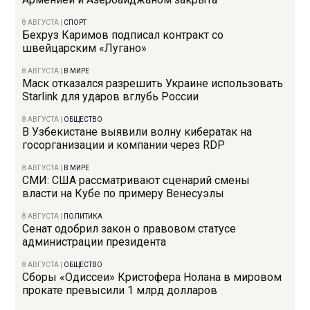
8 АВГУСТА
|
СПОРТ
Бехруз Каримов подписал контракт со
швейцарским «Лугано»
8 АВГУСТА
|
В МИРЕ
Маск отказался разрешить Украине использовать
Starlink для ударов вглубь России
8 АВГУСТА
|
ОБЩЕСТВО
В Узбекистане выявили волну кибератак на
госорганизации и компании через RDP
8 АВГУСТА
|
В МИРЕ
СМИ: США рассматривают сценарий смены
власти на Кубе по примеру Венесуэлы
8 АВГУСТА
|
ПОЛИТИКА
Сенат одобрил закон о правовом статусе
администрации президента
8 АВГУСТА
|
ОБЩЕСТВО
Сборы «Одиссеи» Кристофера Нолана в мировом
прокате превысили 1 млрд долларов