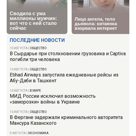
ПОСЛЕДНИЕ НОВОСТИ
10 АВГУСТА
|
ОБЩЕСТВО
В Сырдарье при столкновении грузовика и Captiva
погибли три человека
10 АВГУСТА
|
ОБЩЕСТВО
Etihad Airways запустила ежедневные рейсы из
Абу-Даби в Ташкент
10 АВГУСТА
|
В МИРЕ
МИД России исключил возможность
«заморозки» войны в Украине
10 АВГУСТА
|
ОБЩЕСТВО
В Фергане задержали криминального авторитета
Мансура Казанского
9 АВГУСТА
|
ЭКОНОМИКА