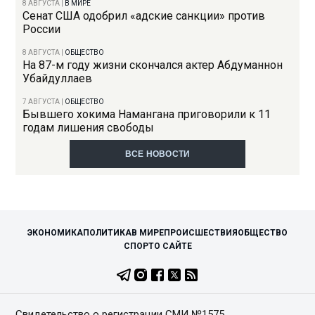
8 АВГУСТА
|
В МИРЕ
Сенат США одобрил «адские санкции» против
России
8 АВГУСТА
|
ОБЩЕСТВО
На 87-м году жизни скончался актер Абдуманнон
Убайдуллаев
7 АВГУСТА
|
ОБЩЕСТВО
Бывшего хокима Намангана приговорили к 11
годам лишения свободы
ВСЕ НОВОСТИ
ЭКОНОМИКА
ПОЛИТИКА
В МИРЕ
ПРОИСШЕСТВИЯ
ОБЩЕСТВО
СПОРТ
О САЙТЕ
Свидетельство о регистрации СМИ №1575