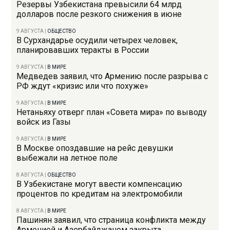
Резервы Узбекистана превысили 64 млрд
долларов после резкого снижения в июне
9 АВГУСТА
|
ОБЩЕСТВО
В Сурхандарье осудили четырех человек,
планировавших теракты в России
9 АВГУСТА
|
В МИРЕ
Медведев заявил, что Армению после разрыва с
РФ ждут «кризис или что похуже»
9 АВГУСТА
|
В МИРЕ
Нетаньяху отверг план «Совета мира» по выводу
войск из Газы
9 АВГУСТА
|
В МИРЕ
В Москве опоздавшие на рейс девушки
выбежали на летное поле
8 АВГУСТА
|
ОБЩЕСТВО
В Узбекистане могут ввести компенсацию
процентов по кредитам на электромобили
8 АВГУСТА
|
В МИРЕ
Пашинян заявил, что страница конфликта между
Арменией и Азербайджаном закрыта