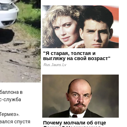
баллона в
сс-служба
Термез».
вался спустя