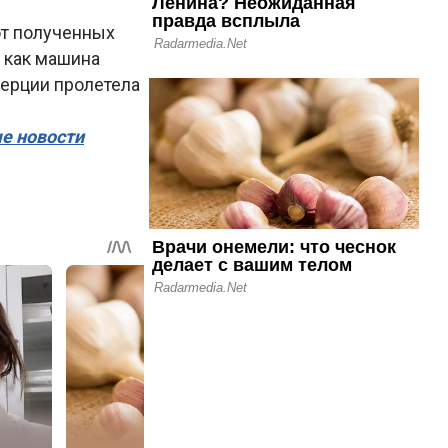
от полученных
 как машина
нерции пролетела
ые новости