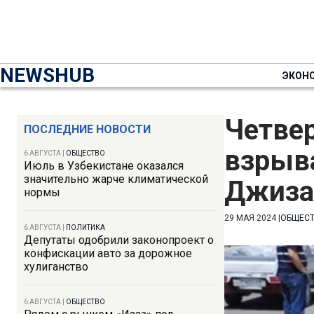
NEWSHUB
ЭКОН
Четвер
ПОСЛЕДНИЕ НОВОСТИ
взрыв
6 АВГУСТА
|
ОБЩЕСТВО
Июль в Узбекистане оказался
значительно жарче климатической
Джиза
нормы
29 МАЯ 2024
|
ОБЩЕС
6 АВГУСТА
|
ПОЛИТИКА
Депутаты одобрили законопроект о
конфискации авто за дорожное
хулиганство
6 АВГУСТА
|
ОБЩЕСТВО