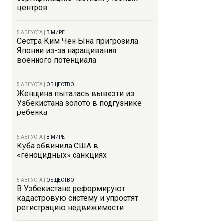
центров
5 АВГУСТА
|
В МИРЕ
Сестра Ким Чен Ына пригрозила
Японии из-за наращивания
военного потенциала
5 АВГУСТА
|
ОБЩЕСТВО
Женщина пыталась вывезти из
Узбекистана золото в подгузнике
ребенка
5 АВГУСТА
|
В МИРЕ
Куба обвинила США в
«геноцидных» санкциях
5 АВГУСТА
|
ОБЩЕСТВО
В Узбекистане реформируют
кадастровую систему и упростят
регистрацию недвижимости