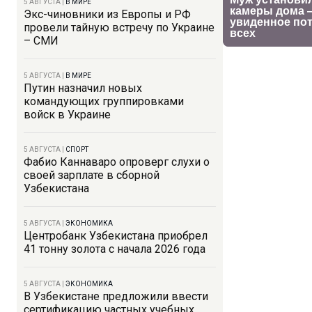
5 АВГУСТА
|
В МИРЕ
Экс-чиновники из Европы и РФ
провели тайную встречу по Украине
– СМИ
5 АВГУСТА
|
В МИРЕ
Путин назначил новых
командующих группировками
войск в Украине
5 АВГУСТА
|
СПОРТ
Фабио Каннаваро опроверг слухи о
своей зарплате в сборной
Узбекистана
5 АВГУСТА
|
ЭКОНОМИКА
Центробанк Узбекистана приобрел
41 тонну золота с начала 2026 года
5 АВГУСТА
|
ЭКОНОМИКА
В Узбекистане предложили ввести
сертификацию частных учебных