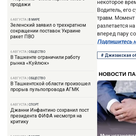
некоторое вре
продажи
Водитель, его 
травм. Момент 
6 АВГУСТА
|
В МИРЕ
Зеленский заявил о трехкратном
разлетается на
сокращении поставок Украине
вперед пару со
ракет ПВО
Подпишитесь н
6 АВГУСТА
|
ОБЩЕСТВО
#
Джизакская о
В Ташкенте ограничили работу
рынка «Куйлюк»
6 АВГУСТА
|
ОБЩЕСТВО
В Ташкентской области произошел
прорыв пульпопровода АГМК
6 АВГУСТА
|
СПОРТ
Джанни Инфантино сохранил пост
президента ФИФА несмотря на
критику