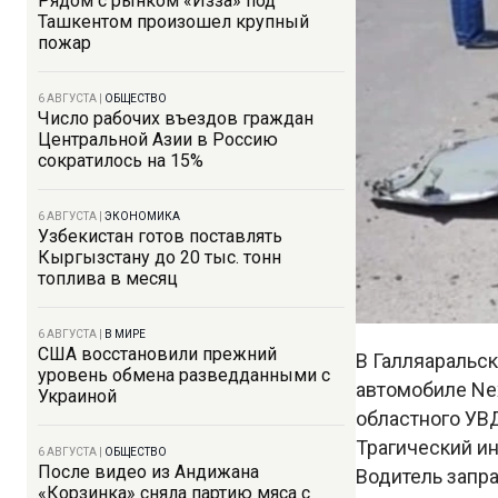
Рядом с рынком «Изза» под
Ташкентом произошел крупный
пожар
6 АВГУСТА
|
ОБЩЕСТВО
Число рабочих въездов граждан
Центральной Азии в Россию
сократилось на 15%
6 АВГУСТА
|
ЭКОНОМИКА
Узбекистан готов поставлять
Кыргызстану до 20 тыс. тонн
топлива в месяц
6 АВГУСТА
|
В МИРЕ
США восстановили прежний
В Галляаральск
уровень обмена разведданными с
автомобиле Ne
Украиной
областного УВ
Трагический ин
6 АВГУСТА
|
ОБЩЕСТВО
После видео из Андижана
Водитель запра
«Корзинка» сняла партию мяса с