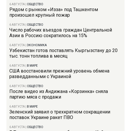
6 АВГУСТА
|
ОБЩЕСТВО
Рядом с рынком «Изза» под Ташкентом
произошел крупный пожар
6 АВГУСТА
|
ОБЩЕСТВО
Число рабочих въездов граждан Центральной
Азии в Россию сократилось на 15%
6 АВГУСТА
|
ЭКОНОМИКА
Узбекистан готов поставлять Кыргызстану до 20
тыс. тонн топлива в месяц
6 АВГУСТА
|
В МИРЕ
США восстановили прежний уровень обмена
разведданными с Украиной
6 АВГУСТА
|
ОБЩЕСТВО
После видео из Андижана «Корзинка» сняла
партию мяса с продажи
6 АВГУСТА
|
В МИРЕ
Зеленский заявил о трехкратном сокращении
поставок Украине ракет ПВО
6 АВГУСТА
|
ОБЩЕСТВО