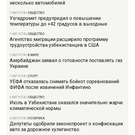
несколько автомобилей
7 АВГУСТА
|
ОБЩЕСТВО
Узгидромет предупредил о повышении
температуры до +42 градусов в выходные
7 АВГУСТА
|
ОБЩЕСТВО
Агентство миграции расширило программу
трудоустройства узбекистанцев в США
7 АВГУСТА
|
В МИРЕ
Азербайджан заявил о готовности поставлять газ
Украине
7 АВГУСТА
|
СПОРТ
УЕФА отказалась снимать бойкот соревнований
ФИФА после извинений Инфантино
6 АВГУСТА
|
ОБЩЕСТВО
Июль в Узбекистане оказался значительно жарче
климатической нормы
6 АВГУСТА
|
ПОЛИТИКА
Депутаты одобрили законопроект о конфискации
авто за дорожное хулиганство