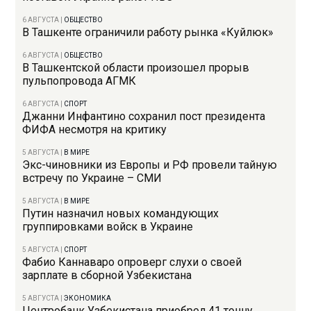
6 АВГУСТА
|
ОБЩЕСТВО
В Ташкенте ограничили работу рынка «Куйлюк»
6 АВГУСТА
|
ОБЩЕСТВО
В Ташкентской области произошел прорыв
пульпопровода АГМК
6 АВГУСТА
|
СПОРТ
Джанни Инфантино сохранил пост президента
ФИФА несмотря на критику
5 АВГУСТА
|
В МИРЕ
Экс-чиновники из Европы и РФ провели тайную
встречу по Украине – СМИ
5 АВГУСТА
|
В МИРЕ
Путин назначил новых командующих
группировками войск в Украине
5 АВГУСТА
|
СПОРТ
Фабио Каннаваро опроверг слухи о своей
зарплате в сборной Узбекистана
5 АВГУСТА
|
ЭКОНОМИКА
Центробанк Узбекистана приобрел 41 тонну