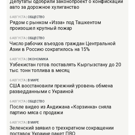
Депутаты одобрили законопроект о конфискации
авто за дорожное хулиганство
6 АВГУСТА
|
ОБЩЕСТВО
Рядом с рынком «Изза» под Ташкентом
произошел крупный пожар
6 АВГУСТА
|
ОБЩЕСТВО
Число рабочих въездов граждан Центральной
Азии в Россию сократилось на 15%
6 АВГУСТА
|
ЭКОНОМИКА
Узбекистан готов поставлять Кыргызстану до 20
тыс. тонн топлива в месяц
6 АВГУСТА
|
В МИРЕ
США восстановили прежний уровень обмена
разведданными с Украиной
6 АВГУСТА
|
ОБЩЕСТВО
После видео из Андижана «Корзинка» сняла
партию мяса с продажи
6 АВГУСТА
|
В МИРЕ
Зеленский заявил о трехкратном сокращении
поставок Украине ракет ПВО