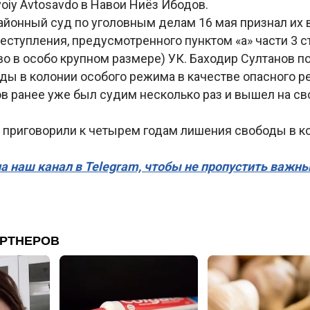
oiy Avtosavdo в Навои Ниёз Ибодов.
айонный суд по уголовным делам 16 мая признал их
ступления, предусмотренного пунктом «а» части 3 с
о в особо крупном размере) УК. Баходир Султанов по
ы в колонии особого режима в качестве опасного ре
в ранее уже был судим несколько раз и вышел на св
 приговорили к четырем годам лишения свободы в к
а наш канал в Telegram, чтобы не пропустить важн