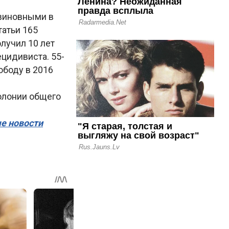
 виновными в
татьи 165
лучил 10 лет
цидивиста. 55-
ободу в 2016
олонии общего
ые новости