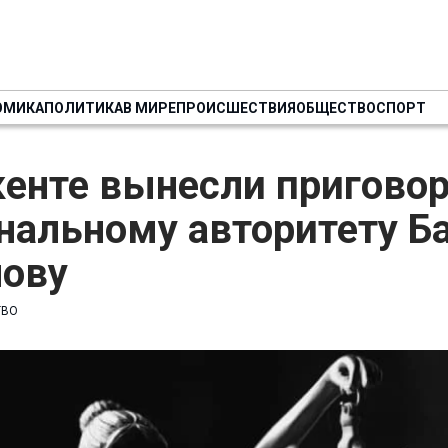
ОМИКА
ПОЛИТИКА
В МИРЕ
ПРОИСШЕСТВИЯ
ОБЩЕСТВО
СПОРТ
кенте вынесли пригово
нальному авторитету Б
нову
ТВО