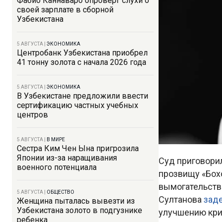
Фабио Каннаваро опроверг слухи о
своей зарплате в сборной
Узбекистана
5 АВГУСТА
|
ЭКОНОМИКА
Центробанк Узбекистана приобрел
41 тонну золота с начала 2026 года
5 АВГУСТА
|
ЭКОНОМИКА
В Узбекистане предложили ввести
сертификацию частных учебных
центров
5 АВГУСТА
|
В МИРЕ
Сестра Ким Чен Ына пригрозила
Японии из-за наращивания
Суд приговорил
военного потенциала
прозвищу «Бохо
вымогательств
5 АВГУСТА
|
ОБЩЕСТВО
Султанова
зад
Женщина пыталась вывезти из
Узбекистана золото в подгузнике
улучшению кри
ребенка