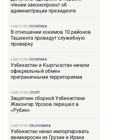
чтении законопроект об
администрации президента
4 АВГУСТА
|
ПОЛИТИКА
В отношении хокимов 10 районов
Ташкента проведут служебную
проверку
4 АВГУСТА
|
ПОЛИТИКА
Узбекистан и Кыргызстан начали
официальный обмен
приграничными территориями
4 АВГУСТА
|
СПОРТ
Защитник сборной Узбекистана
Жахонгир Урозов перешел в
«Рубин»
4 АВГУСТА
|
ЭКОНОМИКА
Узбекистан начал импортировать
авиакеросин из Грузии и Ирака