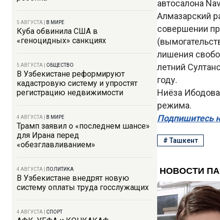
автосалона Nav
Алмазарский р
5 АВГУСТА
|
В МИРЕ
совершении пре
Куба обвинила США в
«геноцидных» санкциях
(вымогательств
лишения свобод
летний Султано
5 АВГУСТА
|
ОБЩЕСТВО
В Узбекистане реформируют
году.
кадастровую систему и упростят
Ниёза Ибодова
регистрацию недвижимости
режима.
Подпишитесь н
4 АВГУСТА
|
В МИРЕ
Трамп заявил о «последнем шансе»
для Ирана перед
#
Ташкент
«обезглавливанием»
4 АВГУСТА
|
ПОЛИТИКА
В Узбекистане внедрят новую
систему оплаты труда госслужащих
4 АВГУСТА
|
СПОРТ