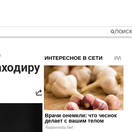
ПОИСК
р
аходиру