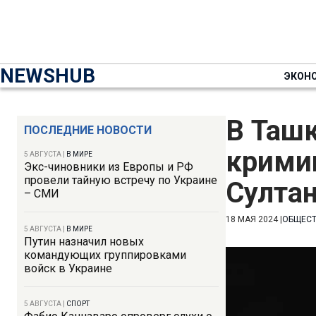
NEWSHUB
ЭКОН
В Таш
ПОСЛЕДНИЕ НОВОСТИ
крими
5 АВГУСТА
|
В МИРЕ
Экс-чиновники из Европы и РФ
провели тайную встречу по Украине
Султа
– СМИ
18 МАЯ 2024
|
ОБЩЕС
5 АВГУСТА
|
В МИРЕ
Путин назначил новых
командующих группировками
войск в Украине
5 АВГУСТА
|
СПОРТ