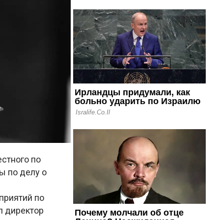
естного по
ы по делу о
приятий по
л директор