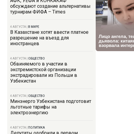
АФК, УЕФА и КОНКАКАФ
обсуждают создание альтернативы
турнирам ФИФА – Times
4 АВГУСТА
|
В МИРЕ
В Казахстане хотят ввести платное
разрешение на въезд для
иностранцев
4 АВГУСТА
|
ОБЩЕСТВО
Обвиняемого в участии в
экстремистской организации
экстрадировали из Польши в
Узбекистан
4 АВГУСТА
|
ОБЩЕСТВО
Минэнерго Узбекистана подготовит
льготные тарифы на
электроэнергию
4 АВГУСТА
|
ПОЛИТИКА
Депутаты одобрили в первом