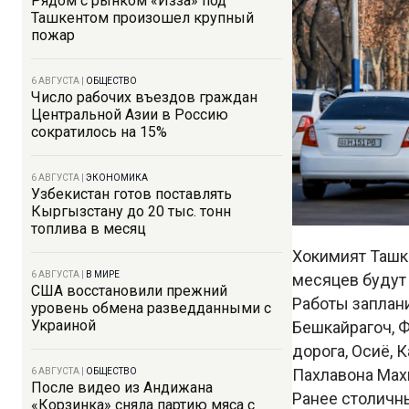
Рядом с рынком «Изза» под
Ташкентом произошел крупный
пожар
6 АВГУСТА
|
ОБЩЕСТВО
Число рабочих въездов граждан
Центральной Азии в Россию
сократилось на 15%
6 АВГУСТА
|
ЭКОНОМИКА
Узбекистан готов поставлять
Кыргызстану до 20 тыс. тонн
топлива в месяц
Хокимият Таш
6 АВГУСТА
|
В МИРЕ
месяцев будут 
США восстановили прежний
Работы заплани
уровень обмена разведданными с
Украиной
Бешкайрагоч, Ф
дорога, Осиё, 
Пахлавона Мах
6 АВГУСТА
|
ОБЩЕСТВО
После видео из Андижана
Ранее столичн
«Корзинка» сняла партию мяса с