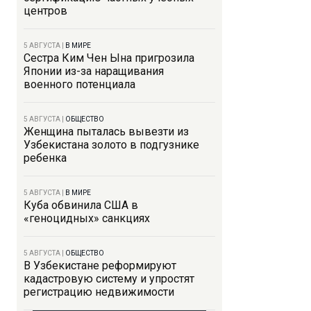
центров
5 АВГУСТА
|
В МИРЕ
Сестра Ким Чен Ына пригрозила
Японии из-за наращивания
военного потенциала
5 АВГУСТА
|
ОБЩЕСТВО
Женщина пыталась вывезти из
Узбекистана золото в подгузнике
ребенка
5 АВГУСТА
|
В МИРЕ
Куба обвинила США в
«геноцидных» санкциях
5 АВГУСТА
|
ОБЩЕСТВО
В Узбекистане реформируют
кадастровую систему и упростят
регистрацию недвижимости