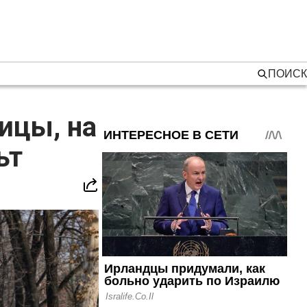
ПОИСК
ицы, на
ьт