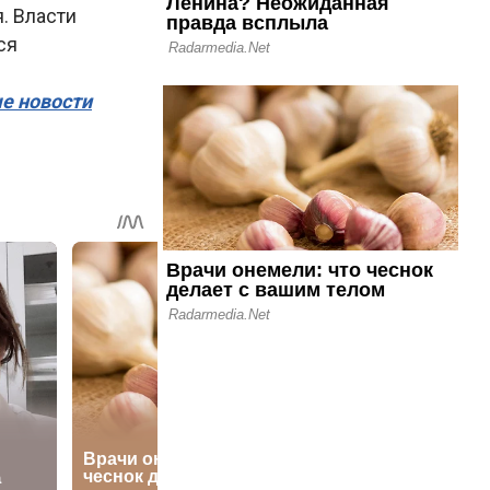
. Власти
ся
ые новости