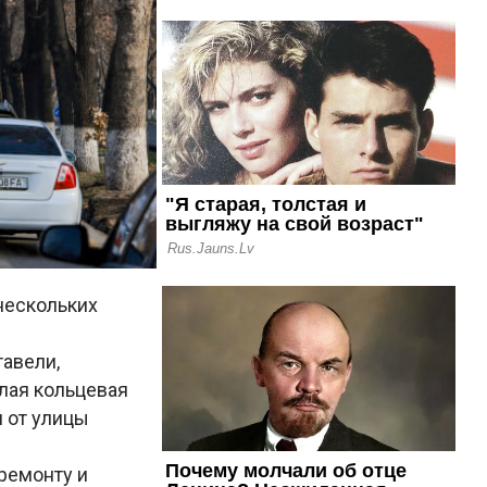
 нескольких
тавели,
алая кольцевая
и от улицы
ремонту и