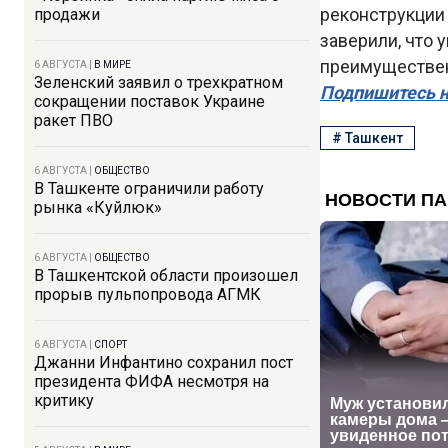
реконструкции 
продажи
заверили, что 
преимуществен
6 АВГУСТА
|
В МИРЕ
Зеленский заявил о трехкратном
Подпишитесь н
сокращении поставок Украине
ракет ПВО
#
Ташкент
6 АВГУСТА
|
ОБЩЕСТВО
В Ташкенте ограничили работу
рынка «Куйлюк»
6 АВГУСТА
|
ОБЩЕСТВО
В Ташкентской области произошел
прорыв пульпопровода АГМК
6 АВГУСТА
|
СПОРТ
Джанни Инфантино сохранил пост
президента ФИФА несмотря на
критику