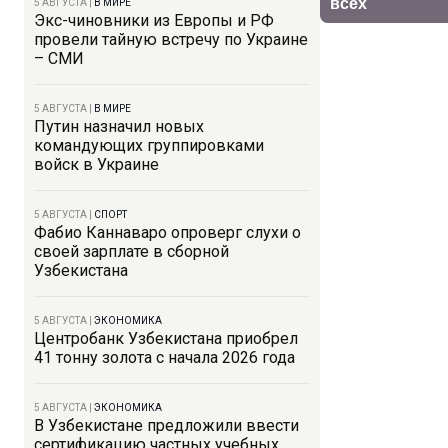
5 АВГУСТА
|
В МИРЕ
Экс-чиновники из Европы и РФ
провели тайную встречу по Украине
– СМИ
5 АВГУСТА
|
В МИРЕ
Путин назначил новых
командующих группировками
войск в Украине
5 АВГУСТА
|
СПОРТ
Фабио Каннаваро опроверг слухи о
своей зарплате в сборной
Узбекистана
5 АВГУСТА
|
ЭКОНОМИКА
Центробанк Узбекистана приобрел
41 тонну золота с начала 2026 года
5 АВГУСТА
|
ЭКОНОМИКА
В Узбекистане предложили ввести
сертификацию частных учебных