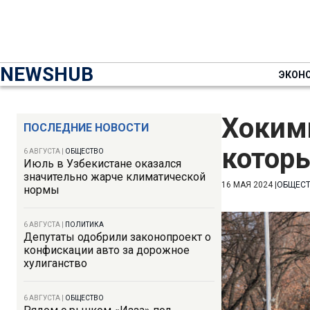
NEWSHUB
ЭКОН
Хокими
ПОСЛЕДНИЕ НОВОСТИ
котор
6 АВГУСТА
|
ОБЩЕСТВО
Июль в Узбекистане оказался
значительно жарче климатической
16 МАЯ 2024
|
ОБЩЕС
нормы
6 АВГУСТА
|
ПОЛИТИКА
Депутаты одобрили законопроект о
конфискации авто за дорожное
хулиганство
6 АВГУСТА
|
ОБЩЕСТВО