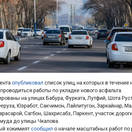
кента
опубликовал
список улиц, на которых в течение
проводиться работы по укладке нового асфальта.
рованы на улицах Бабура, Фурката, Лутфий, Шота Рус
еруза, Юзработ, Сакчимон, Лайлитугон, Заркайнар, М
Карасарой, Сагбон, Шахрисабз, Паркент, участок дорог
муда до улицы Чкалова.
ый хокимият
сообщил
о начале масштабных работ по 