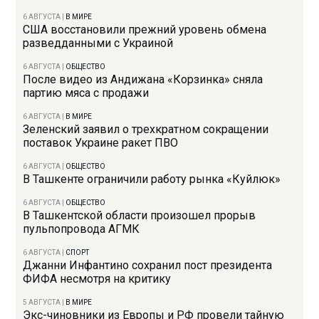
6 АВГУСТА
|
В МИРЕ
США восстановили прежний уровень обмена
разведданными с Украиной
6 АВГУСТА
|
ОБЩЕСТВО
После видео из Андижана «Корзинка» сняла
партию мяса с продажи
6 АВГУСТА
|
В МИРЕ
Зеленский заявил о трехкратном сокращении
поставок Украине ракет ПВО
6 АВГУСТА
|
ОБЩЕСТВО
В Ташкенте ограничили работу рынка «Куйлюк»
6 АВГУСТА
|
ОБЩЕСТВО
В Ташкентской области произошел прорыв
пульпопровода АГМК
6 АВГУСТА
|
СПОРТ
Джанни Инфантино сохранил пост президента
ФИФА несмотря на критику
5 АВГУСТА
|
В МИРЕ
Экс-чиновники из Европы и РФ провели тайную