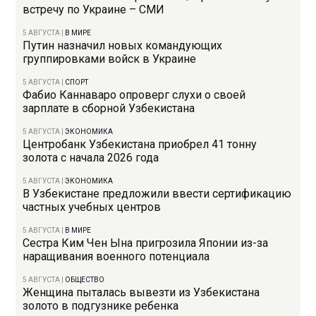
встречу по Украине – СМИ
5 АВГУСТА
|
В МИРЕ
Путин назначил новых командующих
группировками войск в Украине
5 АВГУСТА
|
СПОРТ
Фабио Каннаваро опроверг слухи о своей
зарплате в сборной Узбекистана
5 АВГУСТА
|
ЭКОНОМИКА
Центробанк Узбекистана приобрел 41 тонну
золота с начала 2026 года
5 АВГУСТА
|
ЭКОНОМИКА
В Узбекистане предложили ввести сертификацию
частных учебных центров
5 АВГУСТА
|
В МИРЕ
Сестра Ким Чен Ына пригрозила Японии из-за
наращивания военного потенциала
5 АВГУСТА
|
ОБЩЕСТВО
Женщина пыталась вывезти из Узбекистана
золото в подгузнике ребенка