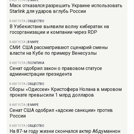
8 АВГУСТА
|
В МИРЕ
Маск отказался разрешить Украине использовать
Starlink для ударов вглубь России
8 АВГУСТА
|
ОБЩЕСТВО
В Узбекистане выявили волну кибератак на
госорганизации и компании через RDP
8 АВГУСТА
|
В МИРЕ
СМИ: США рассматривают сценарий смены
власти на Кубе по примеру Венесуэлы
8 АВГУСТА
|
ПОЛИТИКА
Сенат одобрил закон о правовом статусе
администрации президента
8 АВГУСТА
|
ОБЩЕСТВО
Сборы «Одиссеи» Кристофера Нолана в мировом
прокате превысили 1 млрд долларов
8 АВГУСТА
|
В МИРЕ
Сенат США одобрил «адские санкции» против
России
8 АВГУСТА
|
ОБЩЕСТВО
На 87-м году жизни скончался актер Абдуманнон