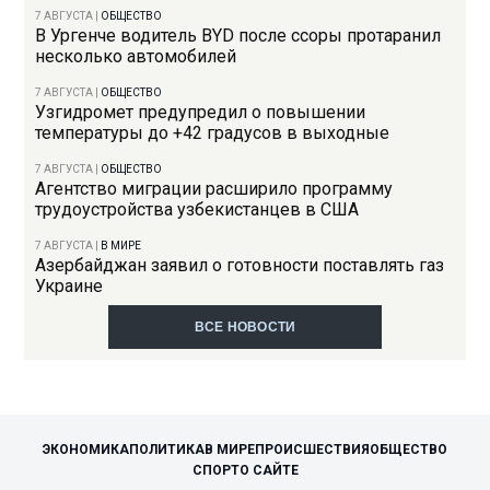
7 АВГУСТА
|
ОБЩЕСТВО
В Ургенче водитель BYD после ссоры протаранил
несколько автомобилей
7 АВГУСТА
|
ОБЩЕСТВО
Узгидромет предупредил о повышении
температуры до +42 градусов в выходные
7 АВГУСТА
|
ОБЩЕСТВО
Агентство миграции расширило программу
трудоустройства узбекистанцев в США
7 АВГУСТА
|
В МИРЕ
Азербайджан заявил о готовности поставлять газ
Украине
ВСЕ НОВОСТИ
ЭКОНОМИКА
ПОЛИТИКА
В МИРЕ
ПРОИСШЕСТВИЯ
ОБЩЕСТВО
СПОРТ
О САЙТЕ