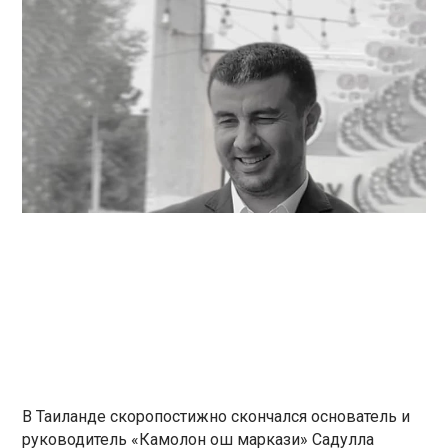
В Таиланде скоропостижно скончался основатель и
руководитель «Камолон ош маркази» Садулла