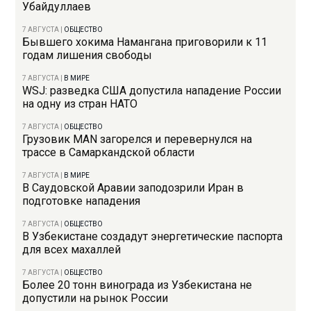
Убайдуллаев
7 АВГУСТА
|
ОБЩЕСТВО
Бывшего хокима Намангана приговорили к 11
годам лишения свободы
7 АВГУСТА
|
В МИРЕ
WSJ: разведка США допустила нападение России
на одну из стран НАТО
7 АВГУСТА
|
ОБЩЕСТВО
Грузовик MAN загорелся и перевернулся на
трассе в Самаркандской области
7 АВГУСТА
|
В МИРЕ
В Саудовской Аравии заподозрили Иран в
подготовке нападения
7 АВГУСТА
|
ОБЩЕСТВО
В Узбекистане создадут энергетические паспорта
для всех махаллей
7 АВГУСТА
|
ОБЩЕСТВО
Более 20 тонн винограда из Узбекистана не
допустили на рынок России