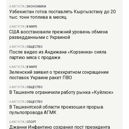
6 АВГУСТА
|
ЭКОНОМИКА
Узбекистан готов поставлять Кыргызстану до 20
тыс. тонн топлива в месяц
6 АВГУСТА
|
В МИРЕ
США восстановили прежний уровень обмена
разведданными с Украиной
6 АВГУСТА
|
ОБЩЕСТВО
После видео из Андижана «Корзинка» сняла
партию мяса с продажи
6 АВГУСТА
|
В МИРЕ
Зеленский заявил о трехкратном сокращении
поставок Украине ракет ПВО
6 АВГУСТА
|
ОБЩЕСТВО
В Ташкенте ограничили работу рынка «Куйлюк»
6 АВГУСТА
|
ОБЩЕСТВО
В Ташкентской области произошел прорыв
пульпопровода АГМК
6 АВГУСТА
|
СПОРТ
Джанни Инфантино сохранил пост президента