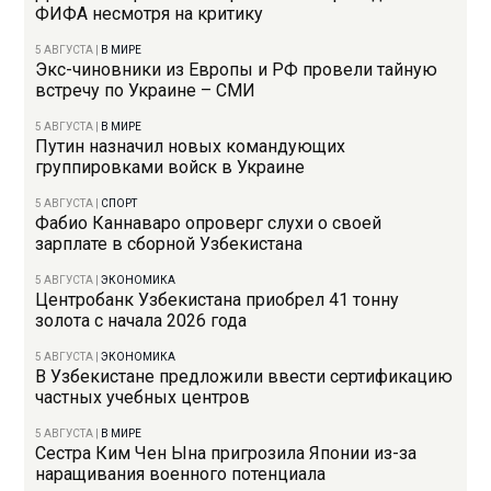
ФИФА несмотря на критику
5 АВГУСТА
|
В МИРЕ
Экс-чиновники из Европы и РФ провели тайную
встречу по Украине – СМИ
5 АВГУСТА
|
В МИРЕ
Путин назначил новых командующих
группировками войск в Украине
5 АВГУСТА
|
СПОРТ
Фабио Каннаваро опроверг слухи о своей
зарплате в сборной Узбекистана
5 АВГУСТА
|
ЭКОНОМИКА
Центробанк Узбекистана приобрел 41 тонну
золота с начала 2026 года
5 АВГУСТА
|
ЭКОНОМИКА
В Узбекистане предложили ввести сертификацию
частных учебных центров
5 АВГУСТА
|
В МИРЕ
Сестра Ким Чен Ына пригрозила Японии из-за
наращивания военного потенциала