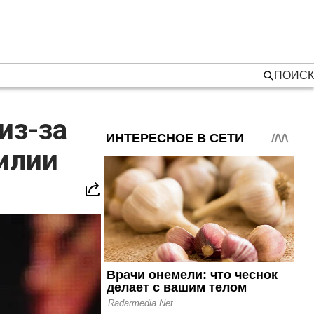
ПОИСК
из-за
илии