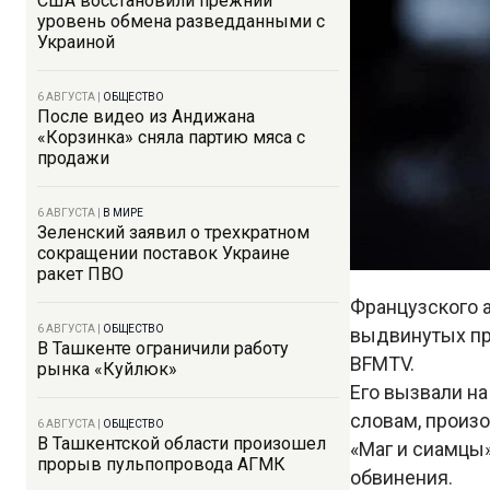
США восстановили прежний
уровень обмена разведданными с
Украиной
6 АВГУСТА
|
ОБЩЕСТВО
После видео из Андижана
«Корзинка» сняла партию мяса с
продажи
6 АВГУСТА
|
В МИРЕ
Зеленский заявил о трехкратном
сокращении поставок Украине
ракет ПВО
Французского 
6 АВГУСТА
|
ОБЩЕСТВО
выдвинутых пр
В Ташкенте ограничили работу
BFMTV.
рынка «Куйлюк»
Его вызвали на
словам, произ
6 АВГУСТА
|
ОБЩЕСТВО
В Ташкентской области произошел
«Маг и сиамцы»
прорыв пульпопровода АГМК
обвинения.