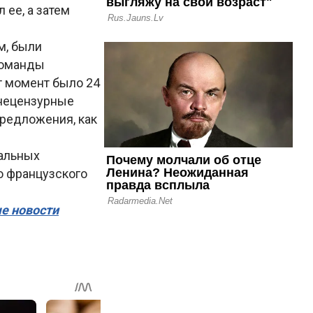
 ее, а затем
м, были
команды
т момент было 24
«нецензурные
редложения, как
уальных
о французского
ые новости