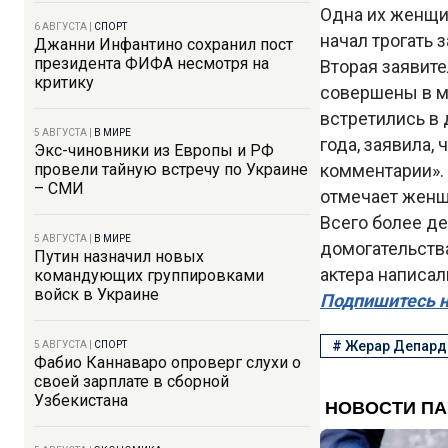
Одна их женщин
6 АВГУСТА
|
СПОРТ
начал трогать з
Джанни Инфантино сохранил пост
президента ФИФА несмотря на
Вторая заявите
критику
совершены в м
встретились в 
5 АВГУСТА
|
В МИРЕ
года, заявила,
Экс-чиновники из Европы и РФ
провели тайную встречу по Украине
комментарии».
– СМИ
отмечает женщ
Всего более д
5 АВГУСТА
|
В МИРЕ
домогательства
Путин назначил новых
актера написал
командующих группировками
войск в Украине
Подпишитесь н
#
Жерар Депард
5 АВГУСТА
|
СПОРТ
Фабио Каннаваро опроверг слухи о
своей зарплате в сборной
Узбекистана