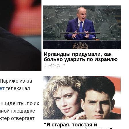
Париже из-за
ет
телеканал
нциденты, по их
очной площадке
ктер отвергает