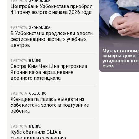
5 АВГУСТА
|
ЭКОНОМИКА
Центробанк Узбекистана приобрел
41 тонну золота с начала 2026 года
5 АВГУСТА
|
ЭКОНОМИКА
В Узбекистане предложили ввести
сертификацию частных учебных
центров
5 АВГУСТА
|
В МИРЕ
Сестра Ким Чен Ына пригрозила
Японии из-за наращивания
военного потенциала
5 АВГУСТА
|
ОБЩЕСТВО
Женщина пыталась вывезти из
Узбекистана золото в подгузнике
ребенка
5 АВГУСТА
|
В МИРЕ
Куба обвинила США в
«геноцидных» санкциях