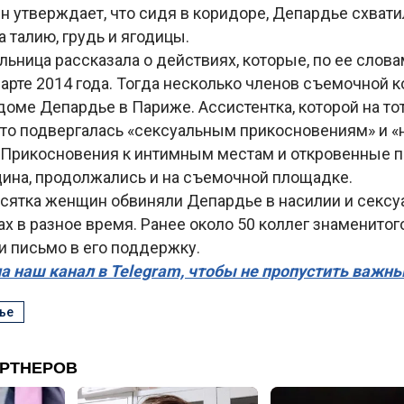
 утверждает, что сидя в коридоре, Депардье схватил
а талию, грудь и ягодицы.
льница рассказала о действиях, которые, по ее слова
арте 2014 года. Тогда несколько членов съемочной 
доме Депардье в Париже. Ассистентка, которой на то
 что подвергалась «сексуальным прикосновениям» и 
 Прикосновения к интимным местам и откровенные п
ина, продолжались и на съемочной площадке.
есятка женщин обвиняли Депардье в насилии и секс
х в разное время. Ранее около 50 коллег знаменитог
и письмо в его поддержку.
а наш канал в Telegram, чтобы не пропустить важн
ье