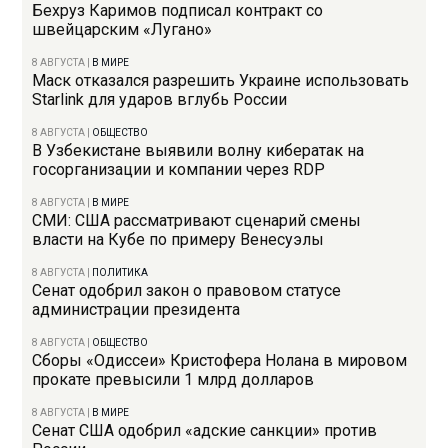
Бехруз Каримов подписал контракт со
швейцарским «Лугано»
8 АВГУСТА
|
В МИРЕ
Маск отказался разрешить Украине использовать
Starlink для ударов вглубь России
8 АВГУСТА
|
ОБЩЕСТВО
В Узбекистане выявили волну кибератак на
госорганизации и компании через RDP
8 АВГУСТА
|
В МИРЕ
СМИ: США рассматривают сценарий смены
власти на Кубе по примеру Венесуэлы
8 АВГУСТА
|
ПОЛИТИКА
Сенат одобрил закон о правовом статусе
администрации президента
8 АВГУСТА
|
ОБЩЕСТВО
Сборы «Одиссеи» Кристофера Нолана в мировом
прокате превысили 1 млрд долларов
8 АВГУСТА
|
В МИРЕ
Сенат США одобрил «адские санкции» против