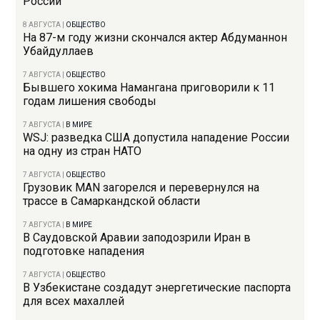
России
8 АВГУСТА
|
ОБЩЕСТВО
На 87-м году жизни скончался актер Абдуманнон
Убайдуллаев
7 АВГУСТА
|
ОБЩЕСТВО
Бывшего хокима Намангана приговорили к 11
годам лишения свободы
7 АВГУСТА
|
В МИРЕ
WSJ: разведка США допустила нападение России
на одну из стран НАТО
7 АВГУСТА
|
ОБЩЕСТВО
Грузовик MAN загорелся и перевернулся на
трассе в Самаркандской области
7 АВГУСТА
|
В МИРЕ
В Саудовской Аравии заподозрили Иран в
подготовке нападения
7 АВГУСТА
|
ОБЩЕСТВО
В Узбекистане создадут энергетические паспорта
для всех махаллей