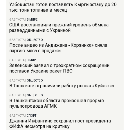
Узбекистан готов поставлять Кыргызстану до 20
тыс. тонн топлива в месяц
6 АВГУСТА
|
В МИРЕ
США восстановили прежний уровень обмена
разведданными с Украиной
6 АВГУСТА
|
ОБЩЕСТВО
После видео из Андижана «Корзинка» сняла
партию мяса с продажи
6 АВГУСТА
|
В МИРЕ
Зеленский заявил о трехкратном сокращении
поставок Украине ракет ПВО
6 АВГУСТА
|
ОБЩЕСТВО
В Ташкенте ограничили работу рынка «Куйлюк»
6 АВГУСТА
|
ОБЩЕСТВО
В Ташкентской области произошел прорыв
пульпопровода АГМК
6 АВГУСТА
|
СПОРТ
Джанни Инфантино сохранил пост президента
ФИФА несмотря на критику