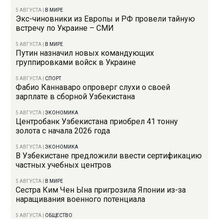
5 АВГУСТА
|
В МИРЕ
Экс-чиновники из Европы и РФ провели тайную
встречу по Украине – СМИ
5 АВГУСТА
|
В МИРЕ
Путин назначил новых командующих
группировками войск в Украине
5 АВГУСТА
|
СПОРТ
Фабио Каннаваро опроверг слухи о своей
зарплате в сборной Узбекистана
5 АВГУСТА
|
ЭКОНОМИКА
Центробанк Узбекистана приобрел 41 тонну
золота с начала 2026 года
5 АВГУСТА
|
ЭКОНОМИКА
В Узбекистане предложили ввести сертификацию
частных учебных центров
5 АВГУСТА
|
В МИРЕ
Сестра Ким Чен Ына пригрозила Японии из-за
наращивания военного потенциала
5 АВГУСТА
|
ОБЩЕСТВО