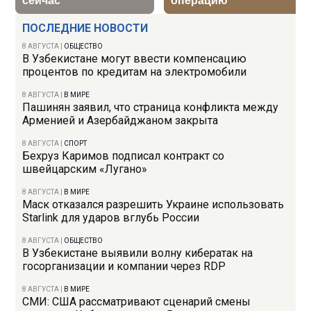
ПОСЛЕДНИЕ НОВОСТИ
8 АВГУСТА
|
ОБЩЕСТВО
В Узбекистане могут ввести компенсацию
процентов по кредитам на электромобили
8 АВГУСТА
|
В МИРЕ
Пашинян заявил, что страница конфликта между
Арменией и Азербайджаном закрыта
8 АВГУСТА
|
СПОРТ
Бехруз Каримов подписал контракт со
швейцарским «Лугано»
8 АВГУСТА
|
В МИРЕ
Маск отказался разрешить Украине использовать
Starlink для ударов вглубь России
8 АВГУСТА
|
ОБЩЕСТВО
В Узбекистане выявили волну кибератак на
госорганизации и компании через RDP
8 АВГУСТА
|
В МИРЕ
СМИ: США рассматривают сценарий смены