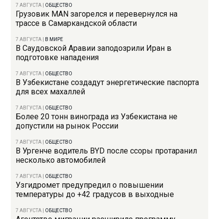
7 АВГУСТА
|
ОБЩЕСТВО
Грузовик MAN загорелся и перевернулся на
трассе в Самаркандской области
7 АВГУСТА
|
В МИРЕ
В Саудовской Аравии заподозрили Иран в
подготовке нападения
7 АВГУСТА
|
ОБЩЕСТВО
В Узбекистане создадут энергетические паспорта
для всех махаллей
7 АВГУСТА
|
ОБЩЕСТВО
Более 20 тонн винограда из Узбекистана не
допустили на рынок России
7 АВГУСТА
|
ОБЩЕСТВО
В Ургенче водитель BYD после ссоры протаранил
несколько автомобилей
7 АВГУСТА
|
ОБЩЕСТВО
Узгидромет предупредил о повышении
температуры до +42 градусов в выходные
7 АВГУСТА
|
ОБЩЕСТВО