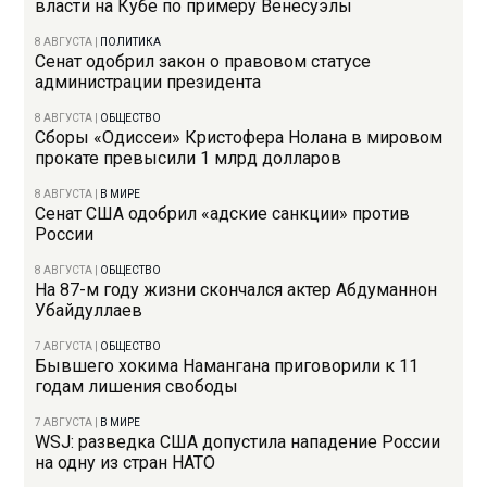
власти на Кубе по примеру Венесуэлы
8 АВГУСТА
|
ПОЛИТИКА
Сенат одобрил закон о правовом статусе
администрации президента
8 АВГУСТА
|
ОБЩЕСТВО
Сборы «Одиссеи» Кристофера Нолана в мировом
прокате превысили 1 млрд долларов
8 АВГУСТА
|
В МИРЕ
Сенат США одобрил «адские санкции» против
России
8 АВГУСТА
|
ОБЩЕСТВО
На 87-м году жизни скончался актер Абдуманнон
Убайдуллаев
7 АВГУСТА
|
ОБЩЕСТВО
Бывшего хокима Намангана приговорили к 11
годам лишения свободы
7 АВГУСТА
|
В МИРЕ
WSJ: разведка США допустила нападение России
на одну из стран НАТО