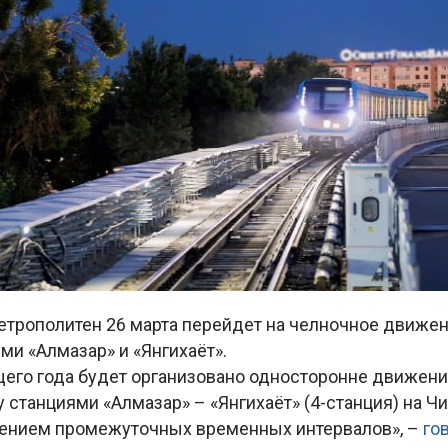
етрополитен 26 марта перейдет на челночное движен
и «Алмазар» и «Янгихаёт».
щего года будет организовано односторонне движени
станциями «Алмазар» – «Янгихаёт» (4-станция) на Ч
нением промежуточных временных интервалов», –
го