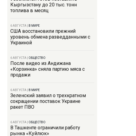
Кыргызстану до 20 тыс. тонн
топлива в месяц
6 АВГУСТА
|
В МИРЕ
США восстановили прежний
уровень обмена разведданными с
Украиной
6 АВГУСТА
|
ОБЩЕСТВО
После видео из Андижана
«Корзинка» сняла партию мяса с
продажи
6 АВГУСТА
|
В МИРЕ
Зеленский заявил о трехкратном
сокращении поставок Украине
ракет ПВО
6 АВГУСТА
|
ОБЩЕСТВО
В Ташкенте ограничили работу
рынка «Куйлюк»