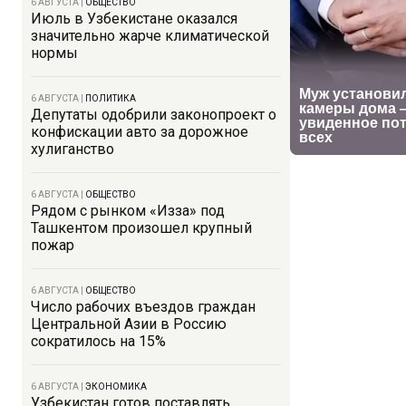
6 АВГУСТА
|
ОБЩЕСТВО
Июль в Узбекистане оказался
значительно жарче климатической
нормы
6 АВГУСТА
|
ПОЛИТИКА
Депутаты одобрили законопроект о
конфискации авто за дорожное
хулиганство
6 АВГУСТА
|
ОБЩЕСТВО
Рядом с рынком «Изза» под
Ташкентом произошел крупный
пожар
6 АВГУСТА
|
ОБЩЕСТВО
Число рабочих въездов граждан
Центральной Азии в Россию
сократилось на 15%
6 АВГУСТА
|
ЭКОНОМИКА
Узбекистан готов поставлять