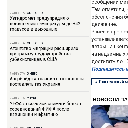
сообщении мет
Там отметили, 
7 АВГУСТА
|
ОБЩЕСТВО
обеспечения бе
Узгидромет предупредил о
повышении температуры до +42
движение.
градусов в выходные
Ранее в пресс
устанавливает
7 АВГУСТА
|
ОБЩЕСТВО
летом Ташкент
Агентство миграции расширило
на надземных л
программу трудоустройства
узбекистанцев в США
достигать до +
Подпишитесь н
7 АВГУСТА
|
В МИРЕ
Азербайджан заявил о готовности
#
Ташкентский 
поставлять газ Украине
7 АВГУСТА
|
СПОРТ
УЕФА отказалась снимать бойкот
соревнований ФИФА после
извинений Инфантино