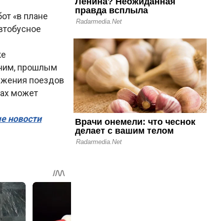
от «в плане
автобусное
ке
мним, прошлым
ижения поездов
сах может
ые новости