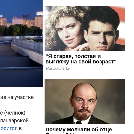
ие на участке
е (челнок)
иланзарской
ворится
в