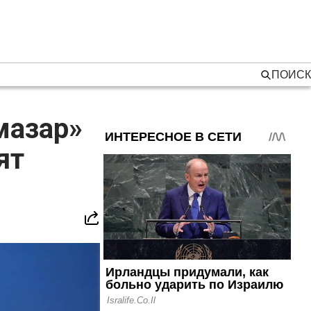
ПОИСК
мазар»
ят