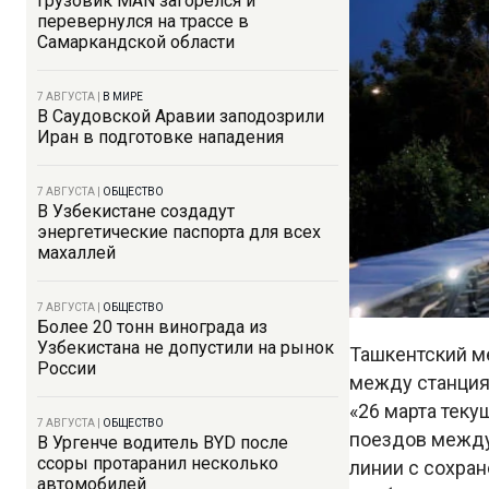
Грузовик MAN загорелся и
перевернулся на трассе в
Самаркандской области
7 АВГУСТА
|
В МИРЕ
В Саудовской Аравии заподозрили
Иран в подготовке нападения
7 АВГУСТА
|
ОБЩЕСТВО
В Узбекистане создадут
энергетические паспорта для всех
махаллей
7 АВГУСТА
|
ОБЩЕСТВО
Более 20 тонн винограда из
Узбекистана не допустили на рынок
Ташкентский м
России
между станциям
«26 марта теку
7 АВГУСТА
|
ОБЩЕСТВО
поездов между 
В Ургенче водитель BYD после
ссоры протаранил несколько
линии с сохра
автомобилей