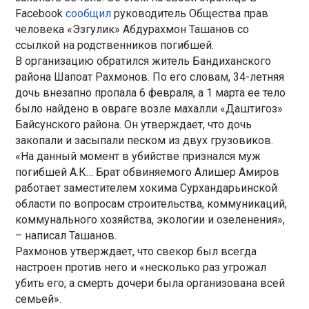
Facebook
сообщил
руководитель Общества прав
человека «Эзгулик» Абдурахмон Ташанов со
ссылкой на родственников погибшей.
В организацию обратился житель Бандиханского
района Шапоат Рахмонов. По его словам, 34-летняя
дочь внезапно пропала 6 февраля, а 1 марта ее тело
было найдено в овраге возле махалли «Даштигоз»
Байсунского района. Он утверждает, что дочь
закопали и засыпали песком из двух грузовиков.
«На данный момент в убийстве признался муж
погибшей А.К… Брат обвиняемого Алишер Амиров
работает заместителем хокима Сурхандарьинской
области по вопросам строительства, коммуникаций,
коммунального хозяйства, экологии и озеленения»,
– написал Ташанов.
Рахмонов утверждает, что свекор был всегда
настроен против него и «несколько раз угрожал
убить его, а смерть дочери была организована всей
семьей».