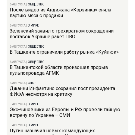
6 АВГУСТА
|
ОБЩЕСТВО
После видео из Андижана «Корзинка» сняла
партию мяса с продажи
6 АВГУСТА
|
В МИРЕ
Зеленский заявил о трехкратном сокращении
поставок Украине ракет ПВО
6 АВГУСТА
|
ОБЩЕСТВО
В Ташкенте ограничили работу рынка «Куйлюк»
6 АВГУСТА
|
ОБЩЕСТВО
В Ташкентской области произошел прорыв
пульпопровода АГМК
6 АВГУСТА
|
СПОРТ
Джанни Инфантино сохранил пост президента
ФИФА несмотря на критику
5 АВГУСТА
|
В МИРЕ
Экс-чиновники из Европы и РФ провели тайную
встречу по Украине – СМИ
5 АВГУСТА
|
В МИРЕ
Путин назначил новых командующих