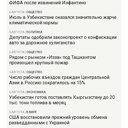
ФИФА после извинений Инфантино
6 АВГУСТА
|
ОБЩЕСТВО
Июль в Узбекистане оказался значительно жарче
климатической нормы
6 АВГУСТА
|
ПОЛИТИКА
Депутаты одобрили законопроект о конфискации
авто за дорожное хулиганство
6 АВГУСТА
|
ОБЩЕСТВО
Рядом с рынком «Изза» под Ташкентом
произошел крупный пожар
6 АВГУСТА
|
ОБЩЕСТВО
Число рабочих въездов граждан Центральной
Азии в Россию сократилось на 15%
6 АВГУСТА
|
ЭКОНОМИКА
Узбекистан готов поставлять Кыргызстану до 20
тыс. тонн топлива в месяц
6 АВГУСТА
|
В МИРЕ
США восстановили прежний уровень обмена
разведданными с Украиной