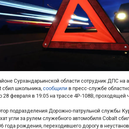
айоне Сурхандарьинской области сотрудник ДПС на 
lt сбил школьника,
сообщили
в пресс-службе областн
 28 февраля в 19:05 на трассе 4Р-108В, проходящей
ртор подразделения Дорожно-патрульной службы Ку
ат угли за рулем служебного автомобиля Cobalt сбил
06 года рождения, переходившего дорогу в неустанов