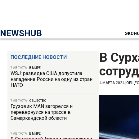
NEWSHUB
ЭКОН
В Сур
ПОСЛЕДНИЕ НОВОСТИ
сотру
7 АВГУСТА
|
В МИРЕ
WSJ: разведка США допустила
нападение России на одну из стран
4 МАРТА 2024
|
ОБЩЕ
НАТО
7 АВГУСТА
|
ОБЩЕСТВО
Грузовик MAN загорелся и
перевернулся на трассе в
Самаркандской области
7 АВГУСТА
|
В МИРЕ