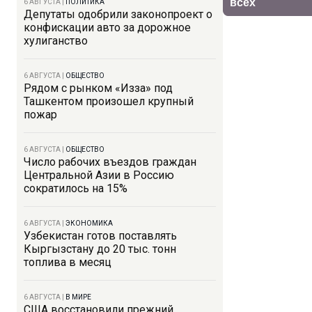
6 АВГУСТА
|
ПОЛИТИКА
Депутаты одобрили законопроект о
конфискации авто за дорожное
хулиганство
6 АВГУСТА
|
ОБЩЕСТВО
Рядом с рынком «Изза» под
Ташкентом произошел крупный
пожар
6 АВГУСТА
|
ОБЩЕСТВО
Число рабочих въездов граждан
Центральной Азии в Россию
сократилось на 15%
6 АВГУСТА
|
ЭКОНОМИКА
Узбекистан готов поставлять
Кыргызстану до 20 тыс. тонн
топлива в месяц
6 АВГУСТА
|
В МИРЕ
США восстановили прежний