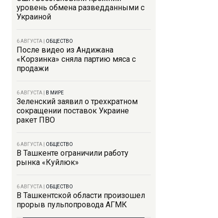
уровень обмена разведданными с
Украиной
6 АВГУСТА
|
ОБЩЕСТВО
После видео из Андижана
«Корзинка» сняла партию мяса с
продажи
6 АВГУСТА
|
В МИРЕ
Зеленский заявил о трехкратном
сокращении поставок Украине
ракет ПВО
6 АВГУСТА
|
ОБЩЕСТВО
В Ташкенте ограничили работу
рынка «Куйлюк»
6 АВГУСТА
|
ОБЩЕСТВО
В Ташкентской области произошел
прорыв пульпопровода АГМК