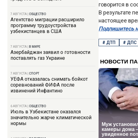
говорится в со
В результате п
7 АВГУСТА
|
ОБЩЕСТВО
Агентство миграции расширило
настоящее вре
программу трудоустройства
Подпишитесь н
узбекистанцев в США
#
ДТП
#
ДПС
7 АВГУСТА
|
В МИРЕ
Азербайджан заявил о готовности
поставлять газ Украине
7 АВГУСТА
|
СПОРТ
УЕФА отказалась снимать бойкот
соревнований ФИФА после
извинений Инфантино
6 АВГУСТА
|
ОБЩЕСТВО
Июль в Узбекистане оказался
значительно жарче климатической
нормы