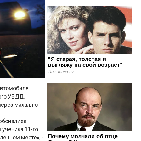
автомобиле
ого УБДД.
 через махаллю
рбоналиев
 ученика 11-го
ленном месте», -