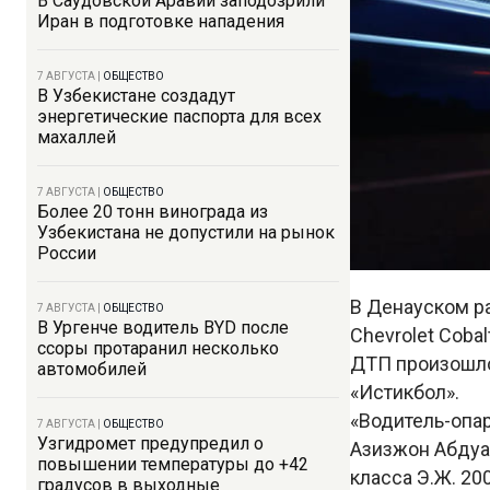
В Саудовской Аравии заподозрили
Иран в подготовке нападения
7 АВГУСТА
|
ОБЩЕСТВО
В Узбекистане создадут
энергетические паспорта для всех
махаллей
7 АВГУСТА
|
ОБЩЕСТВО
Более 20 тонн винограда из
Узбекистана не допустили на рынок
России
В Денауском р
7 АВГУСТА
|
ОБЩЕСТВО
В Ургенче водитель BYD после
Chevrolet Coba
ссоры протаранил несколько
ДТП произошло
автомобилей
«Истикбол».
«Водитель-опа
7 АВГУСТА
|
ОБЩЕСТВО
Узгидромет предупредил о
Азизжон Абдуах
повышении температуры до +42
класса Э.Ж. 20
градусов в выходные