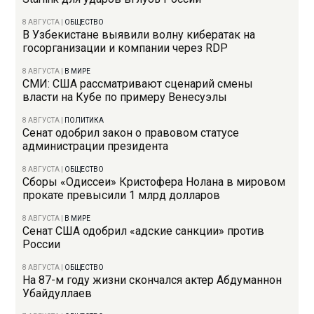
8 АВГУСТА
|
ОБЩЕСТВО
В Узбекистане выявили волну кибератак на
госорганизации и компании через RDP
8 АВГУСТА
|
В МИРЕ
СМИ: США рассматривают сценарий смены
власти на Кубе по примеру Венесуэлы
8 АВГУСТА
|
ПОЛИТИКА
Сенат одобрил закон о правовом статусе
администрации президента
8 АВГУСТА
|
ОБЩЕСТВО
Сборы «Одиссеи» Кристофера Нолана в мировом
прокате превысили 1 млрд долларов
8 АВГУСТА
|
В МИРЕ
Сенат США одобрил «адские санкции» против
России
8 АВГУСТА
|
ОБЩЕСТВО
На 87-м году жизни скончался актер Абдуманнон
Убайдуллаев