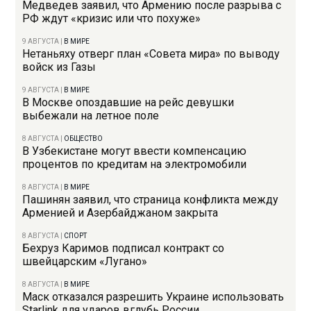
Медведев заявил, что Армению после разрыва с
РФ ждут «кризис или что похуже»
9 АВГУСТА
|
В МИРЕ
Нетаньяху отверг план «Совета мира» по выводу
войск из Газы
9 АВГУСТА
|
В МИРЕ
В Москве опоздавшие на рейс девушки
выбежали на летное поле
8 АВГУСТА
|
ОБЩЕСТВО
В Узбекистане могут ввести компенсацию
процентов по кредитам на электромобили
8 АВГУСТА
|
В МИРЕ
Пашинян заявил, что страница конфликта между
Арменией и Азербайджаном закрыта
8 АВГУСТА
|
СПОРТ
Бехруз Каримов подписал контракт со
швейцарским «Лугано»
8 АВГУСТА
|
В МИРЕ
Маск отказался разрешить Украине использовать
Starlink для ударов вглубь России