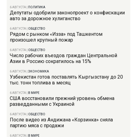
6 АВГУСТА
|
ПОЛИТИКА
Депутаты одобрили законопроект о конфискации
авто за дорожное хулиганство
6 АВГУСТА
|
ОБЩЕСТВО
Рядом с рынком «Изза» под Ташкентом
произошел крупный пожар
6 АВГУСТА
|
ОБЩЕСТВО
Число рабочих въездов граждан Центральной
Азии в Россию сократилось на 15%
6 АВГУСТА
|
ЭКОНОМИКА
Узбекистан готов поставлять Кыргызстану до 20
тыс. тонн топлива в месяц
6 АВГУСТА
|
В МИРЕ
США восстановили прежний уровень обмена
разведданными с Украиной
6 АВГУСТА
|
ОБЩЕСТВО
После видео из Андижана «Корзинка» сняла
партию мяса с продажи
6 АВГУСТА
|
В МИРЕ