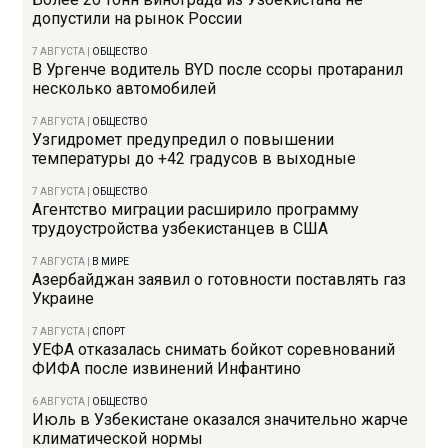
допустили на рынок России
7 АВГУСТА
|
ОБЩЕСТВО
В Ургенче водитель BYD после ссоры протаранил
несколько автомобилей
7 АВГУСТА
|
ОБЩЕСТВО
Узгидромет предупредил о повышении
температуры до +42 градусов в выходные
7 АВГУСТА
|
ОБЩЕСТВО
Агентство миграции расширило программу
трудоустройства узбекистанцев в США
7 АВГУСТА
|
В МИРЕ
Азербайджан заявил о готовности поставлять газ
Украине
7 АВГУСТА
|
СПОРТ
УЕФА отказалась снимать бойкот соревнований
ФИФА после извинений Инфантино
6 АВГУСТА
|
ОБЩЕСТВО
Июль в Узбекистане оказался значительно жарче
климатической нормы