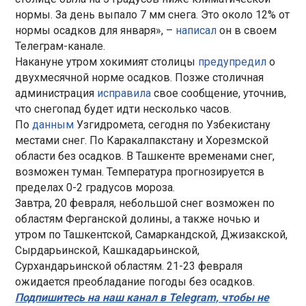
нормы. За день выпало 7 мм снега. Это около 12% от
нормы осадков для января», –
написал
он в своем
Телеграм-канале.
Накануне утром хокимият столицы
предупредил
о
двухмесячной норме осадков. Позже столичная
администрация
исправила
свое сообщение, уточнив,
что снегопад будет идти несколько часов.
По
данным
Узгидромета, сегодня по Узбекистану
местами снег. По Каракалпакстану и Хорезмской
области без осадков. В Ташкенте временами снег,
возможен туман. Температура прогнозируется в
пределах 0-2 градусов мороза.
Завтра, 20 февраля, небольшой снег возможен по
областям Ферганской долины, а также ночью и
утром по Ташкентской, Самаркандской, Джизакской,
Сырдарьинской, Кашкадарьинской,
Сурхандарьинской областям. 21-23 февраля
ожидается преобладание погоды без осадков.
Подпишитесь на наш канал в Telegram, чтобы не