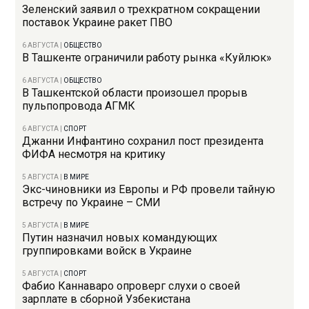
Зеленский заявил о трехкратном сокращении
поставок Украине ракет ПВО
6 АВГУСТА
|
ОБЩЕСТВО
В Ташкенте ограничили работу рынка «Куйлюк»
6 АВГУСТА
|
ОБЩЕСТВО
В Ташкентской области произошел прорыв
пульпопровода АГМК
6 АВГУСТА
|
СПОРТ
Джанни Инфантино сохранил пост президента
ФИФА несмотря на критику
5 АВГУСТА
|
В МИРЕ
Экс-чиновники из Европы и РФ провели тайную
встречу по Украине – СМИ
5 АВГУСТА
|
В МИРЕ
Путин назначил новых командующих
группировками войск в Украине
5 АВГУСТА
|
СПОРТ
Фабио Каннаваро опроверг слухи о своей
зарплате в сборной Узбекистана