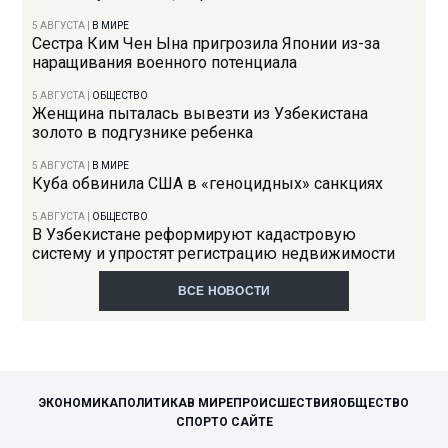
5 АВГУСТА
|
В МИРЕ
Сестра Ким Чен Ына пригрозила Японии из-за
наращивания военного потенциала
5 АВГУСТА
|
ОБЩЕСТВО
Женщина пыталась вывезти из Узбекистана
золото в подгузнике ребенка
5 АВГУСТА
|
В МИРЕ
Куба обвинила США в «геноцидных» санкциях
5 АВГУСТА
|
ОБЩЕСТВО
В Узбекистане реформируют кадастровую
систему и упростят регистрацию недвижимости
ВСЕ НОВОСТИ
ЭКОНОМИКА
ПОЛИТИКА
В МИРЕ
ПРОИСШЕСТВИЯ
ОБЩЕСТВО
СПОРТ
О САЙТЕ