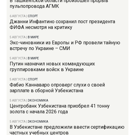
В Ташкентской области произошел прорыв
пульпопровода АГМК
6 АВГУСТА
|
СПОРТ
Джанни Инфантино сохранил пост президента
ФИФА несмотря на критику
5 АВГУСТА
|
В МИРЕ
Экс-чиновники из Европы и РФ провели тайную
встречу по Украине – СМИ
5 АВГУСТА
|
В МИРЕ
Путин назначил новых командующих
группировками войск в Украине
5 АВГУСТА
|
СПОРТ
Фабио Каннаваро опроверг слухи о своей
зарплате в сборной Узбекистана
5 АВГУСТА
|
ЭКОНОМИКА
Центробанк Узбекистана приобрел 41 тонну
золота с начала 2026 года
5 АВГУСТА
|
ЭКОНОМИКА
В Узбекистане предложили ввести сертификацию
частных учебных центров