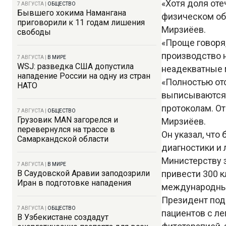
«Хотя доля оте
7 АВГУСТА
|
ОБЩЕСТВО
Бывшего хокима Намангана
физическом об
приговорили к 11 годам лишения
Мирзиёев.
свободы
«Проще говоря,
производство н
7 АВГУСТА
|
В МИРЕ
WSJ: разведка США допустила
неадекватные 
нападение России на одну из стран
«Полностью от
НАТО
выписываются 
протоколам. От
7 АВГУСТА
|
ОБЩЕСТВО
Грузовик MAN загорелся и
Мирзиёев.
перевернулся на трассе в
Он указал, что
Самаркандской области
диагностики и 
Министерству 
7 АВГУСТА
|
В МИРЕ
В Саудовской Аравии заподозрили
привести 300 к
Иран в подготовке нападения
международны
Президент под
7 АВГУСТА
|
ОБЩЕСТВО
пациентов с л
В Узбекистане создадут