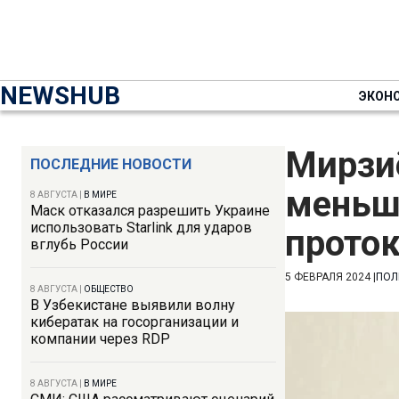
NEWSHUB
ЭКОН
Мирзи
ПОСЛЕДНИЕ НОВОСТИ
меньш
8 АВГУСТА
|
В МИРЕ
Маск отказался разрешить Украине
использовать Starlink для ударов
прото
вглубь России
5 ФЕВРАЛЯ 2024
|
ПОЛ
8 АВГУСТА
|
ОБЩЕСТВО
В Узбекистане выявили волну
кибератак на госорганизации и
компании через RDP
8 АВГУСТА
|
В МИРЕ