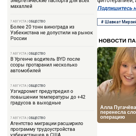
фитотерапией, 
энергетические паспорта для всех
махаллей
Подпишитесь н
#
Шавкат Мирзи
7 АВГУСТА
|
ОБЩЕСТВО
Более 20 тонн винограда из
Узбекистана не допустили на рынок
России
7 АВГУСТА
|
ОБЩЕСТВО
В Ургенче водитель BYD после
ссоры протаранил несколько
автомобилей
7 АВГУСТА
|
ОБЩЕСТВО
Узгидромет предупредил о
повышении температуры до +42
градусов в выходные
7 АВГУСТА
|
ОБЩЕСТВО
Агентство миграции расширило
программу трудоустройства
узбекистанцев в США