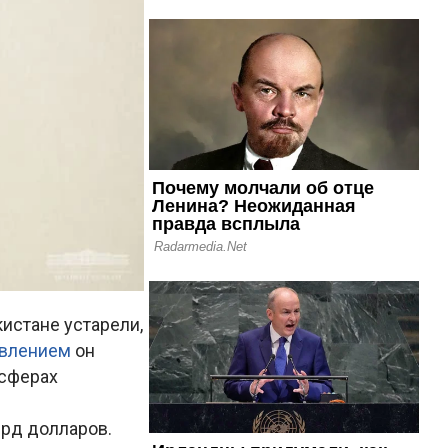
истане устарели,
явлением
он
 сферах
лрд долларов.