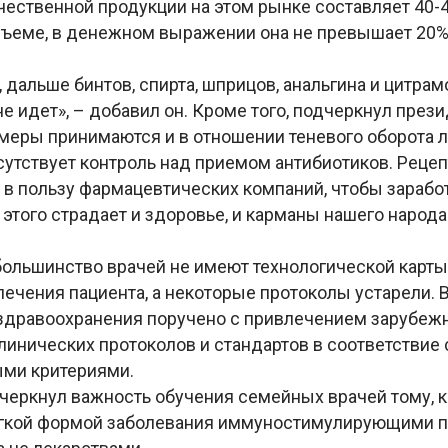
чественной продукции на этом рынке составляет 40-
ъеме, в денежном выражении она не превышает 20%»
 дальше бинтов, спирта, шприцов, анальгина и цитра
е идет», – добавил он. Кроме того, подчеркнул прези
меры принимаются и в отношении теневого оборота л
сутствует контроль над приемом антибиотиков. Реце
в пользу фармацевтических компаний, чтобы заработ
 этого страдает и здоровье, и карманы нашего народа
 большинство врачей не имеют технологической карты
лечения пациента, а некоторые протоколы устарели. В
здравоохранения поручено с привлечением зарубеж
линических протоколов и стандартов в соответствие 
ми критериями.
черкнул важность обучения семейных врачей тому, к
егкой формой заболевания иммуностимулирующими п