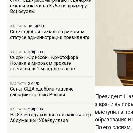
СМИ: США рассматривают сценарий
смены власти на Кубе по примеру
Венесуэлы
8 АВГУСТА
|
ПОЛИТИКА
Сенат одобрил закон о правовом
статусе администрации президента
8 АВГУСТА
|
ОБЩЕСТВО
Сборы «Одиссеи» Кристофера
Нолана в мировом прокате
превысили 1 млрд долларов
8 АВГУСТА
|
В МИРЕ
Сенат США одобрил «адские
санкции» против России
Президент Шавк
а врачи выпис
8 АВГУСТА
|
ОБЩЕСТВО
выступил в по
На 87-м году жизни скончался актер
образования и
Абдуманнон Убайдуллаев
По его словам