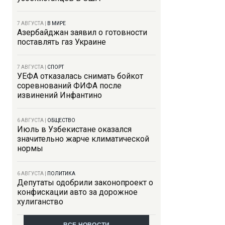
7 АВГУСТА
|
В МИРЕ
Азербайджан заявил о готовности
поставлять газ Украине
7 АВГУСТА
|
СПОРТ
УЕФА отказалась снимать бойкот
соревнований ФИФА после
извинений Инфантино
6 АВГУСТА
|
ОБЩЕСТВО
Июль в Узбекистане оказался
значительно жарче климатической
нормы
6 АВГУСТА
|
ПОЛИТИКА
Депутаты одобрили законопроект о
конфискации авто за дорожное
хулиганство