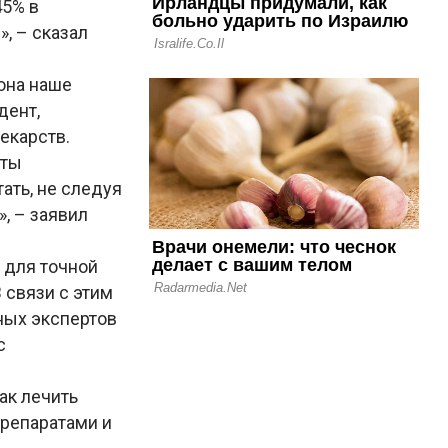
45% в
, – сказал
мона наше
дент,
екарств.
пты
ать, не следуя
», – заявил
 для точной
 связи с этим
ных экспертов
с
ак лечить
репаратами и