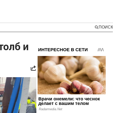
ПОИСК
толб и