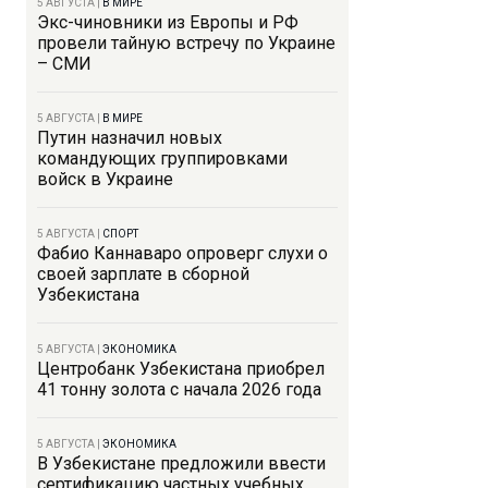
5 АВГУСТА
|
В МИРЕ
Экс-чиновники из Европы и РФ
провели тайную встречу по Украине
– СМИ
5 АВГУСТА
|
В МИРЕ
Путин назначил новых
командующих группировками
войск в Украине
5 АВГУСТА
|
СПОРТ
Фабио Каннаваро опроверг слухи о
своей зарплате в сборной
Узбекистана
5 АВГУСТА
|
ЭКОНОМИКА
Центробанк Узбекистана приобрел
41 тонну золота с начала 2026 года
5 АВГУСТА
|
ЭКОНОМИКА
В Узбекистане предложили ввести
сертификацию частных учебных