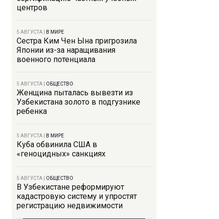
центров
5 АВГУСТА
|
В МИРЕ
Сестра Ким Чен Ына пригрозила
Японии из-за наращивания
военного потенциала
5 АВГУСТА
|
ОБЩЕСТВО
Женщина пыталась вывезти из
Узбекистана золото в подгузнике
ребенка
5 АВГУСТА
|
В МИРЕ
Куба обвинила США в
«геноцидных» санкциях
5 АВГУСТА
|
ОБЩЕСТВО
В Узбекистане реформируют
кадастровую систему и упростят
регистрацию недвижимости