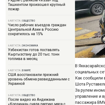
Рядом с рынком «Изза» под
Ташкентом произошел крупный
пожар
6 АВГУСТА
|
ОБЩЕСТВО
Число рабочих въездов граждан
Центральной Азии в Россию
сократилось на 15%
6 АВГУСТА
|
ЭКОНОМИКА
Узбекистан готов поставлять
Кыргызстану до 20 тыс. тонн
топлива в месяц
В Яккасарайско
6 АВГУСТА
|
В МИРЕ
социальных сет
США восстановили прежний
Как сообщили в
уровень обмена разведданными с
Украиной
Шота Руставел
За рулем инома
управление и в
6 АВГУСТА
|
ОБЩЕСТВО
После видео из Андижана
пассажира BMW
«Корзинка» сняла партию мяса с