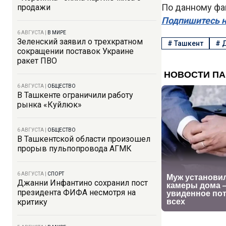
По данному фа
продажи
Подпишитесь н
6 АВГУСТА
|
В МИРЕ
Зеленский заявил о трехкратном
#
Ташкент
#
сокращении поставок Украине
ракет ПВО
6 АВГУСТА
|
ОБЩЕСТВО
В Ташкенте ограничили работу
рынка «Куйлюк»
6 АВГУСТА
|
ОБЩЕСТВО
В Ташкентской области произошел
прорыв пульпопровода АГМК
6 АВГУСТА
|
СПОРТ
Джанни Инфантино сохранил пост
президента ФИФА несмотря на
критику