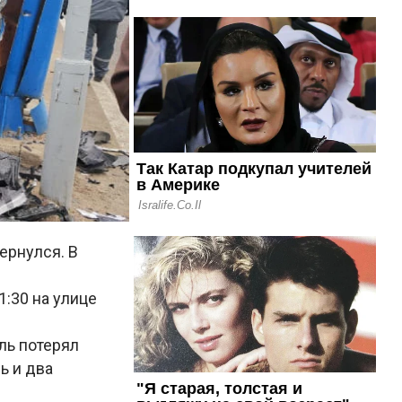
ернулся. В
:30 на улице
ль потерял
ь и два