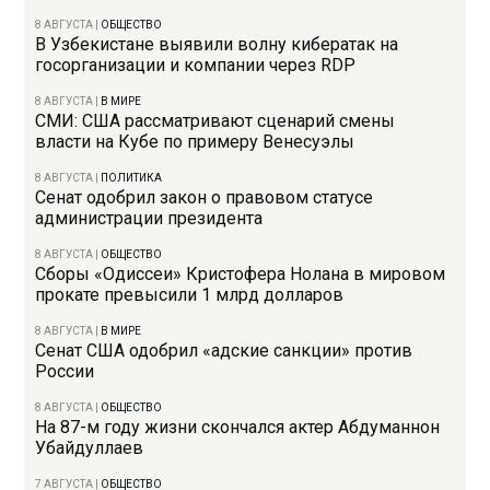
8 АВГУСТА
|
ОБЩЕСТВО
В Узбекистане выявили волну кибератак на
госорганизации и компании через RDP
8 АВГУСТА
|
В МИРЕ
СМИ: США рассматривают сценарий смены
власти на Кубе по примеру Венесуэлы
8 АВГУСТА
|
ПОЛИТИКА
Сенат одобрил закон о правовом статусе
администрации президента
8 АВГУСТА
|
ОБЩЕСТВО
Сборы «Одиссеи» Кристофера Нолана в мировом
прокате превысили 1 млрд долларов
8 АВГУСТА
|
В МИРЕ
Сенат США одобрил «адские санкции» против
России
8 АВГУСТА
|
ОБЩЕСТВО
На 87-м году жизни скончался актер Абдуманнон
Убайдуллаев
7 АВГУСТА
|
ОБЩЕСТВО