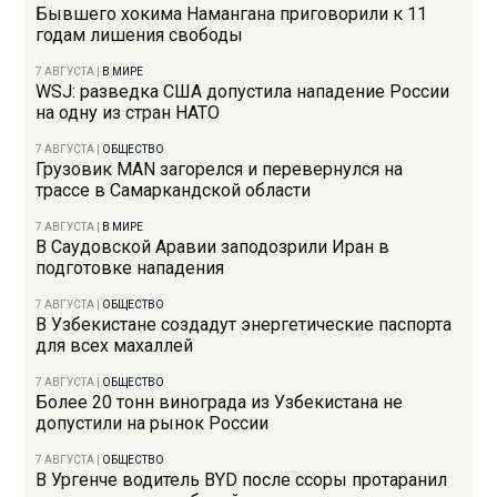
Бывшего хокима Намангана приговорили к 11
годам лишения свободы
7 АВГУСТА
|
В МИРЕ
WSJ: разведка США допустила нападение России
на одну из стран НАТО
7 АВГУСТА
|
ОБЩЕСТВО
Грузовик MAN загорелся и перевернулся на
трассе в Самаркандской области
7 АВГУСТА
|
В МИРЕ
В Саудовской Аравии заподозрили Иран в
подготовке нападения
7 АВГУСТА
|
ОБЩЕСТВО
В Узбекистане создадут энергетические паспорта
для всех махаллей
7 АВГУСТА
|
ОБЩЕСТВО
Более 20 тонн винограда из Узбекистана не
допустили на рынок России
7 АВГУСТА
|
ОБЩЕСТВО
В Ургенче водитель BYD после ссоры протаранил