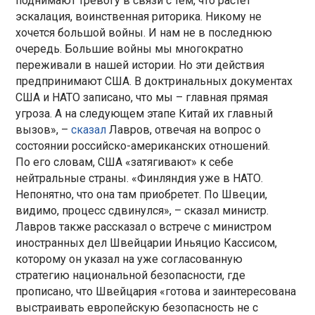
поднимают тревогу в связи с тем, что растет
эскалация, воинственная риторика. Никому не
хочется большой войны. И нам не в последнюю
очередь. Большие войны мы многократно
переживали в нашей истории. Но эти действия
предпринимают США. В доктринальных документах
США и НАТО записано, что мы – главная прямая
угроза. А на следующем этапе Китай их главный
вызов», –
сказал
Лавров, отвечая на вопрос о
состоянии российско-американских отношений.
По его словам, США «затягивают» к себе
нейтральные страны. «Финляндия уже в НАТО.
Непонятно, что она там приобретет. По Швеции,
видимо, процесс сдвинулся», – сказал министр.
Лавров также рассказал о встрече с министром
иностранных дел Швейцарии Иньяцио Кассисом,
которому он указал на уже согласованную
стратегию национальной безопасности, где
прописано, что Швейцария «готова и заинтересована
выстраивать европейскую безопасность не с