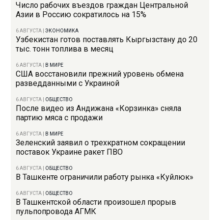
Число рабочих въездов граждан Центральной
Азии в Россию сократилось на 15%
6 АВГУСТА
|
ЭКОНОМИКА
Узбекистан готов поставлять Кыргызстану до 20
тыс. тонн топлива в месяц
6 АВГУСТА
|
В МИРЕ
США восстановили прежний уровень обмена
разведданными с Украиной
6 АВГУСТА
|
ОБЩЕСТВО
После видео из Андижана «Корзинка» сняла
партию мяса с продажи
6 АВГУСТА
|
В МИРЕ
Зеленский заявил о трехкратном сокращении
поставок Украине ракет ПВО
6 АВГУСТА
|
ОБЩЕСТВО
В Ташкенте ограничили работу рынка «Куйлюк»
6 АВГУСТА
|
ОБЩЕСТВО
В Ташкентской области произошел прорыв
пульпопровода АГМК