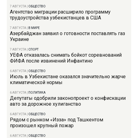
7 АВГУСТА
|
ОБЩЕСТВО
Агентство миграции расширило программу
трудоустройства узбекистанцев в США
7 АВГУСТА
|
В МИРЕ
Азербайджан заявил о готовности поставлять газ
Украине
7 АВГУСТА
|
СПОРТ
УЕФА отказалась снимать бойкот соревнований
ФИФА после извинений Инфантино
6 АВГУСТА
|
ОБЩЕСТВО
Июль в Узбекистане оказался значительно жарче
климатической нормы
6 АВГУСТА
|
ПОЛИТИКА
Депутаты одобрили законопроект о конфискации
авто за дорожное хулиганство
6 АВГУСТА
|
ОБЩЕСТВО
Рядом с рынком «Изза» под Ташкентом
произошел крупный пожар
6 АВГУСТА
|
ОБЩЕСТВО