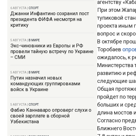
агентству «Каб
6 АВГУСТА
|
СПОРТ
При этом Жапа
Джанни Инфантино сохранил пост
тупиковой стан
президента ФИФА несмотря на
критику
проекта иным п
вопрос и скоро
В октябре про
5 АВГУСТА
|
В МИРЕ
Экс-чиновники из Европы и РФ
Торобаев
опро
провели тайную встречу по Украине
ожидалось, к р
– СМИ
Министерства 
развитию и р
5 АВГУСТА
|
В МИРЕ
Путин назначил новых
следующие шаг
командующих группировками
Общая протяжен
войск в Украине
пройдет по тер
больших и сред
5 АВГУСТА
|
СПОРТ
Фабио Каннаваро опроверг слухи о
длина мостов и
своей зарплате в сборной
Согласно пред
Узбекистана
Ближнего Восто