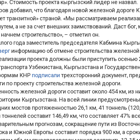
ар». Стоимость проекта кыргызский лидер не назвал.
ров добавил, что благодаря новой железной дороге 
ет транзитной» страной. «Мы рассматриваем реализа
утем, а не за счет внешних заимствований. Даст бог,
 начнем строительство», – отметил он.
шлого года заместитель председателя Кабмина Кырг
верг
информацию об отмене строительства железной 
еализации проекта должны были приступить осенью 2
транспорта Узбекистана, Кыргызстана и Государстве
еформам КНР
подписали
трехсторонний документ, пр
и по проекту строительства железной дороги.
ность железной дороги составит около 454 км, из н
ритории Кыргызстана. На всей линии предусмотрены 
них мостов протяженностью 26,1 км, 41 тоннель (120,
 тоннелей составит 146,49 км, что составляет 47% вс
варительным прогнозам, сокращение пути из Восточн
ка и Южной Европы составит порядка 900 км, а срок