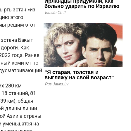
Кыргызстан «из
цию этого
 мы решим этот
ызстана Бакыт
дороги. Как
022 года. Ранее
нный комитет по
едусматривающий
их 280 км
18 станций, 81
39 км), общая
ей длины линии.
ой Азии в страны
и уменьшатся на