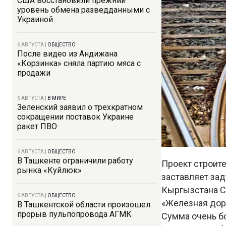
США восстановили прежний
уровень обмена разведданными с
Украиной
6 АВГУСТА
|
ОБЩЕСТВО
После видео из Андижана
«Корзинка» сняла партию мяса с
продажи
6 АВГУСТА
|
В МИРЕ
Зеленский заявил о трехкратном
сокращении поставок Украине
ракет ПВО
6 АВГУСТА
|
ОБЩЕСТВО
В Ташкенте ограничили работу
Проект строит
рынка «Куйлюк»
заставляет зад
Кыргызстана С
6 АВГУСТА
|
ОБЩЕСТВО
«Железная доро
В Ташкентской области произошел
прорыв пульпопровода АГМК
Сумма очень бо