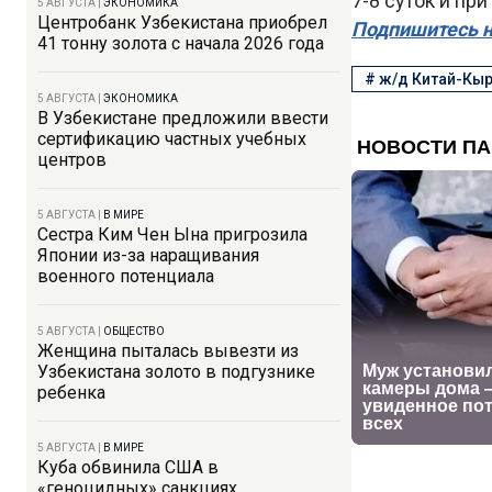
7-8 суток и пр
5 АВГУСТА
|
ЭКОНОМИКА
Центробанк Узбекистана приобрел
Подпишитесь н
41 тонну золота с начала 2026 года
#
ж/д Китай-Кыр
5 АВГУСТА
|
ЭКОНОМИКА
В Узбекистане предложили ввести
сертификацию частных учебных
центров
5 АВГУСТА
|
В МИРЕ
Сестра Ким Чен Ына пригрозила
Японии из-за наращивания
военного потенциала
5 АВГУСТА
|
ОБЩЕСТВО
Женщина пыталась вывезти из
Узбекистана золото в подгузнике
ребенка
5 АВГУСТА
|
В МИРЕ
Куба обвинила США в
«геноцидных» санкциях