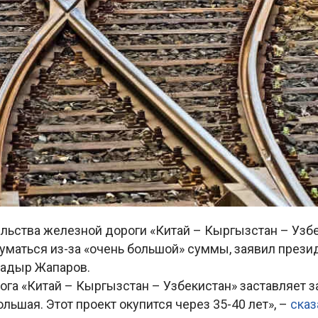
ельства железной дороги «Китай – Кыргызстан – Узб
уматься из-за «очень большой» суммы, заявил прези
адыр Жапаров.
га «Китай – Кыргызстан – Узбекистан» заставляет з
льшая. Этот проект окупится через 35-40 лет», –
ска