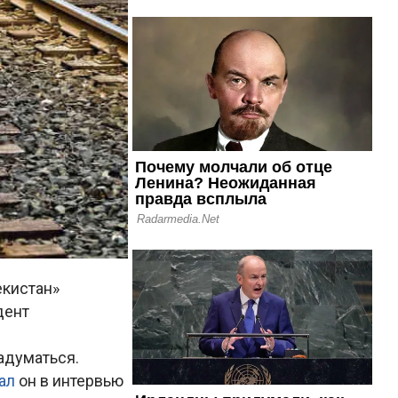
екистан»
дент
адуматься.
зал
он в интервью