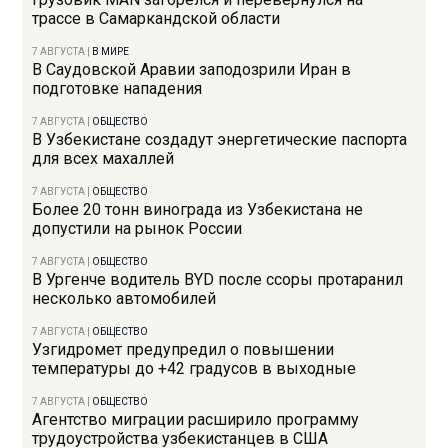
трассе в Самаркандской области
7 АВГУСТА
|
В МИРЕ
В Саудовской Аравии заподозрили Иран в
подготовке нападения
7 АВГУСТА
|
ОБЩЕСТВО
В Узбекистане создадут энергетические паспорта
для всех махаллей
7 АВГУСТА
|
ОБЩЕСТВО
Более 20 тонн винограда из Узбекистана не
допустили на рынок России
7 АВГУСТА
|
ОБЩЕСТВО
В Ургенче водитель BYD после ссоры протаранил
несколько автомобилей
7 АВГУСТА
|
ОБЩЕСТВО
Узгидромет предупредил о повышении
температуры до +42 градусов в выходные
7 АВГУСТА
|
ОБЩЕСТВО
Агентство миграции расширило программу
трудоустройства узбекистанцев в США