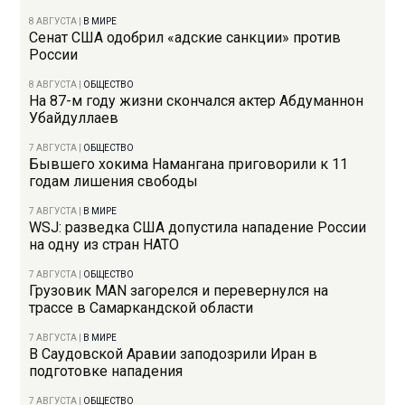
8 АВГУСТА
|
В МИРЕ
Сенат США одобрил «адские санкции» против
России
8 АВГУСТА
|
ОБЩЕСТВО
На 87-м году жизни скончался актер Абдуманнон
Убайдуллаев
7 АВГУСТА
|
ОБЩЕСТВО
Бывшего хокима Намангана приговорили к 11
годам лишения свободы
7 АВГУСТА
|
В МИРЕ
WSJ: разведка США допустила нападение России
на одну из стран НАТО
7 АВГУСТА
|
ОБЩЕСТВО
Грузовик MAN загорелся и перевернулся на
трассе в Самаркандской области
7 АВГУСТА
|
В МИРЕ
В Саудовской Аравии заподозрили Иран в
подготовке нападения
7 АВГУСТА
|
ОБЩЕСТВО