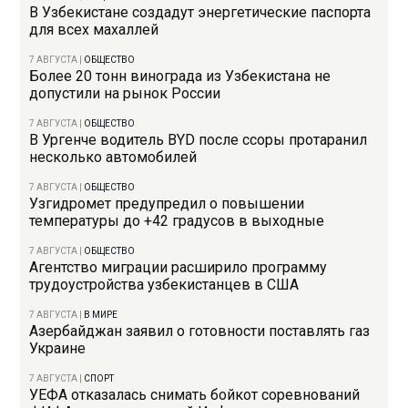
В Узбекистане создадут энергетические паспорта
для всех махаллей
7 АВГУСТА
|
ОБЩЕСТВО
Более 20 тонн винограда из Узбекистана не
допустили на рынок России
7 АВГУСТА
|
ОБЩЕСТВО
В Ургенче водитель BYD после ссоры протаранил
несколько автомобилей
7 АВГУСТА
|
ОБЩЕСТВО
Узгидромет предупредил о повышении
температуры до +42 градусов в выходные
7 АВГУСТА
|
ОБЩЕСТВО
Агентство миграции расширило программу
трудоустройства узбекистанцев в США
7 АВГУСТА
|
В МИРЕ
Азербайджан заявил о готовности поставлять газ
Украине
7 АВГУСТА
|
СПОРТ
УЕФА отказалась снимать бойкот соревнований