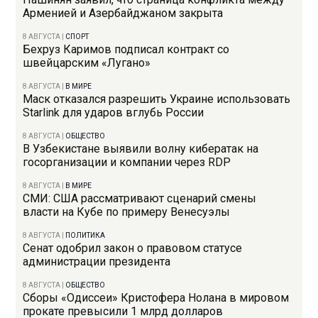
Арменией и Азербайджаном закрыта
8 АВГУСТА
|
СПОРТ
Бехруз Каримов подписал контракт со
швейцарским «Лугано»
8 АВГУСТА
|
В МИРЕ
Маск отказался разрешить Украине использовать
Starlink для ударов вглубь России
8 АВГУСТА
|
ОБЩЕСТВО
В Узбекистане выявили волну кибератак на
госорганизации и компании через RDP
8 АВГУСТА
|
В МИРЕ
СМИ: США рассматривают сценарий смены
власти на Кубе по примеру Венесуэлы
8 АВГУСТА
|
ПОЛИТИКА
Сенат одобрил закон о правовом статусе
администрации президента
8 АВГУСТА
|
ОБЩЕСТВО
Сборы «Одиссеи» Кристофера Нолана в мировом
прокате превысили 1 млрд долларов