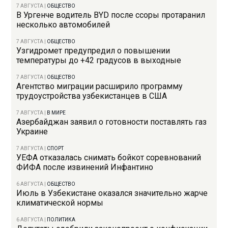
7 АВГУСТА
|
ОБЩЕСТВО
В Ургенче водитель BYD после ссоры протаранил
несколько автомобилей
7 АВГУСТА
|
ОБЩЕСТВО
Узгидромет предупредил о повышении
температуры до +42 градусов в выходные
7 АВГУСТА
|
ОБЩЕСТВО
Агентство миграции расширило программу
трудоустройства узбекистанцев в США
7 АВГУСТА
|
В МИРЕ
Азербайджан заявил о готовности поставлять газ
Украине
7 АВГУСТА
|
СПОРТ
УЕФА отказалась снимать бойкот соревнований
ФИФА после извинений Инфантино
6 АВГУСТА
|
ОБЩЕСТВО
Июль в Узбекистане оказался значительно жарче
климатической нормы
6 АВГУСТА
|
ПОЛИТИКА