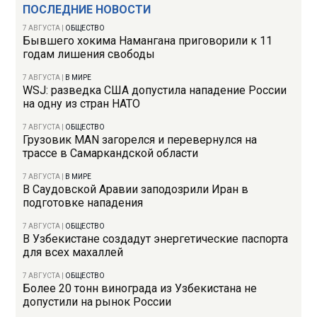
ПОСЛЕДНИЕ НОВОСТИ
7 АВГУСТА
|
ОБЩЕСТВО
Бывшего хокима Намангана приговорили к 11
годам лишения свободы
7 АВГУСТА
|
В МИРЕ
WSJ: разведка США допустила нападение России
на одну из стран НАТО
7 АВГУСТА
|
ОБЩЕСТВО
Грузовик MAN загорелся и перевернулся на
трассе в Самаркандской области
7 АВГУСТА
|
В МИРЕ
В Саудовской Аравии заподозрили Иран в
подготовке нападения
7 АВГУСТА
|
ОБЩЕСТВО
В Узбекистане создадут энергетические паспорта
для всех махаллей
7 АВГУСТА
|
ОБЩЕСТВО
Более 20 тонн винограда из Узбекистана не
допустили на рынок России