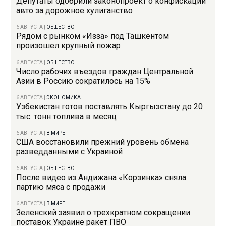
Депутаты одобрили законопроект о конфискации
авто за дорожное хулиганство
6 АВГУСТА
|
ОБЩЕСТВО
Рядом с рынком «Изза» под Ташкентом
произошел крупный пожар
6 АВГУСТА
|
ОБЩЕСТВО
Число рабочих въездов граждан Центральной
Азии в Россию сократилось на 15%
6 АВГУСТА
|
ЭКОНОМИКА
Узбекистан готов поставлять Кыргызстану до 20
тыс. тонн топлива в месяц
6 АВГУСТА
|
В МИРЕ
США восстановили прежний уровень обмена
разведданными с Украиной
6 АВГУСТА
|
ОБЩЕСТВО
После видео из Андижана «Корзинка» сняла
партию мяса с продажи
6 АВГУСТА
|
В МИРЕ
Зеленский заявил о трехкратном сокращении
поставок Украине ракет ПВО