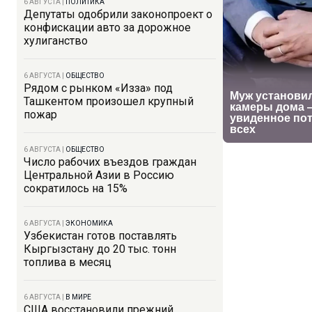
6 АВГУСТА
|
ПОЛИТИКА
Депутаты одобрили законопроект о
конфискации авто за дорожное
хулиганство
6 АВГУСТА
|
ОБЩЕСТВО
Рядом с рынком «Изза» под
Ташкентом произошел крупный
пожар
6 АВГУСТА
|
ОБЩЕСТВО
Число рабочих въездов граждан
Центральной Азии в Россию
сократилось на 15%
6 АВГУСТА
|
ЭКОНОМИКА
Узбекистан готов поставлять
Кыргызстану до 20 тыс. тонн
топлива в месяц
6 АВГУСТА
|
В МИРЕ
США восстановили прежний