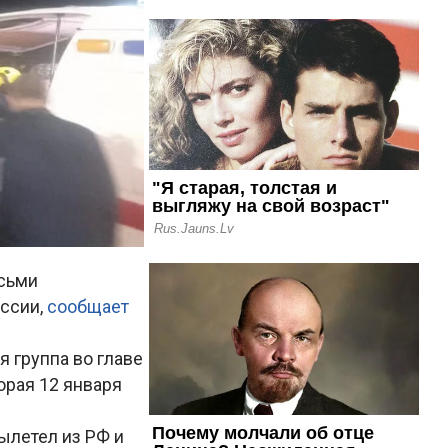
осьми
оссии,
сообщает
 группа во главе
орая 12 января
ылетел из РФ и