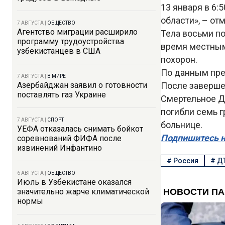
13 января в 6
области», – от
7 АВГУСТА
|
ОБЩЕСТВО
Агентство миграции расширило
Тела восьми п
программу трудоустройства
время местным
узбекистанцев в США
похорон.
По данным пре
7 АВГУСТА
|
В МИРЕ
Азербайджан заявил о готовности
После заверше
поставлять газ Украине
Смертельное Д
погибли семь 
7 АВГУСТА
|
СПОРТ
больнице.
УЕФА отказалась снимать бойкот
Подпишитесь н
соревнований ФИФА после
извинений Инфантино
#
Россия
#
Д
6 АВГУСТА
|
ОБЩЕСТВО
Июль в Узбекистане оказался
значительно жарче климатической
нормы