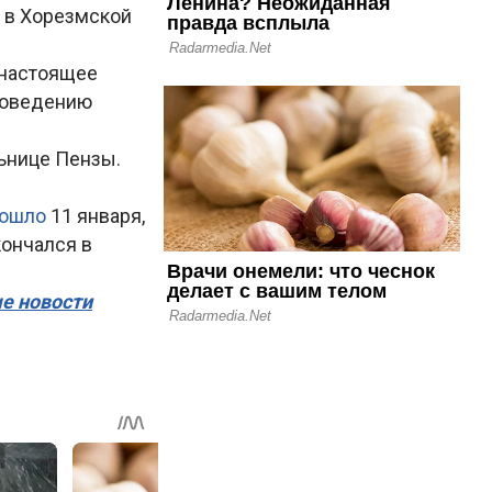
» в Хорезмской
 настоящее
роведению
ьнице Пензы.
зошло
11 января,
кончался в
ые новости