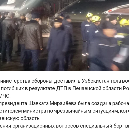
инистерства обороны доставил в Узбекистан тела в
 погибших в результате ДТП в Пензенской области Р
МЧС.
президента Шавката Мирзиёева была создана рабочая
стителем министра по чрезвычайным ситуациям, кот
зенскую область.
ения организационных вопросов специальный борт в