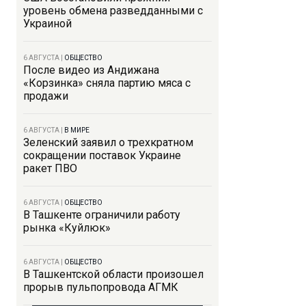
уровень обмена разведданными с
Украиной
6 АВГУСТА
|
ОБЩЕСТВО
После видео из Андижана
«Корзинка» сняла партию мяса с
продажи
6 АВГУСТА
|
В МИРЕ
Зеленский заявил о трехкратном
сокращении поставок Украине
ракет ПВО
6 АВГУСТА
|
ОБЩЕСТВО
В Ташкенте ограничили работу
рынка «Куйлюк»
6 АВГУСТА
|
ОБЩЕСТВО
В Ташкентской области произошел
прорыв пульпопровода АГМК