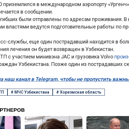
:50 приземлился в международном аэропорту «Ургенч
мечается в сообщении.
огибших были отправлены по адресам проживания. В
и властями ведутся подготовительные работы по п
сс-службы, еще один пострадавший находится в бол
ния лечения он будет возвращен в Узбекистан.
ТП с участием минивэна JAС и грузовика Volvo
прои
граждан Узбекистана. Позже один из пострадавших с
а наш канал в Telegram, чтобы не пропустить важн
ТП
#
МЧС Узбекистана
#
Хорезмская область