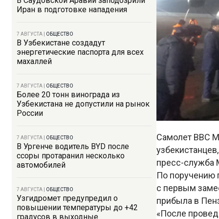
В Саудовской Аравии заподозрили
Иран в подготовке нападения
7 АВГУСТА
|
ОБЩЕСТВО
В Узбекистане создадут
энергетические паспорта для всех
махаллей
7 АВГУСТА
|
ОБЩЕСТВО
Более 20 тонн винограда из
Узбекистана не допустили на рынок
России
Самолет ВВС М
7 АВГУСТА
|
ОБЩЕСТВО
В Ургенче водитель BYD после
узбекистанцев,
ссоры протаранил несколько
пресс-служба 
автомобилей
По поручению 
с первым заме
7 АВГУСТА
|
ОБЩЕСТВО
Узгидромет предупредил о
прибыла в Пен
повышении температуры до +42
«После провед
градусов в выходные