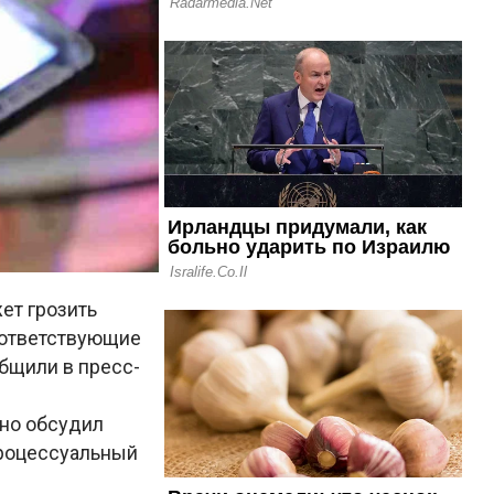
ет грозить
оответствующие
бщили в пресс-
ьно обсудил
процессуальный