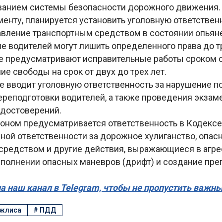
анием системы безопасности дорожного движения.
енту, планируется установить уголовную ответствен
авление транспортным средством в состоянии опьяне
 водителей могут лишить определенного права до тр
е предусматривают исправительные работы сроком о
ие свободы на срок от двух до трех лет.
е вводит уголовную ответственность за нарушение п
ереподготовки водителей, а также проведения экзам
удостоверений.
коном предусматривается ответственность в Кодексе
ной ответственности за дорожное хулиганство, опас
средством и другие действия, выражающиеся в агр
ыполнении опасных маневров (дрифт) и создание пре
а наш канал в Telegram, чтобы не пропустить важн
ажлиса
#
ПДД