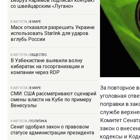
Бехруз Каримов подписал контракт
со швейцарским «Лугано»
8 АВГУСТА
|
В МИРЕ
Маск отказался разрешить Украине
использовать Starlink для ударов
вглубь России
8 АВГУСТА
|
ОБЩЕСТВО
В Узбекистане выявили волну
кибератак на госорганизации и
компании через RDP
За повторное 
8 АВГУСТА
|
В МИРЕ
СМИ: США рассматривают сценарий
уголовная отве
смены власти на Кубе по примеру
поправки в за
Венесуэлы
службе верхне
Комитет Сенат
8 АВГУСТА
|
ПОЛИТИКА
Сенат одобрил закон о правовом
закон о внесе
статусе администрации президента
кодексы и Коде