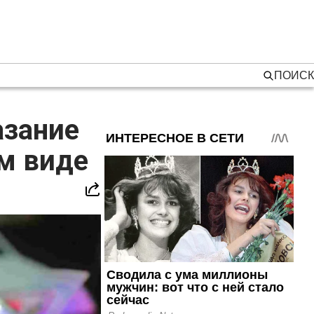
ПОИСК
азание
ом виде