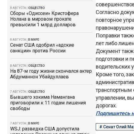
совершенствов
8 АВГУСТА
|
ОБЩЕСТВО
Согласно докум
Сборы «Одиссеи» Кристофера
Нолана в мировом прокате
повторное упр
превысили 1 млрд долларов
правонарушение
Поправки такж
8 АВГУСТА
|
В МИРЕ
лет либо лишен
Сенат США одобрил «адские
санкции» против России
Документ такж
подготовки и п
водительских 
8 АВГУСТА
|
ОБЩЕСТВО
На 87-м году жизни скончался актер
Кроме того, за
Абдуманнон Убайдуллаев
административ
транспортным 
7 АВГУСТА
|
ОБЩЕСТВО
Бывшего хокима Намангана
управлении, в
приговорили к 11 годам лишения
дорогах.
свободы
Подпишитесь н
7 АВГУСТА
|
В МИРЕ
#
Сенат Олий М
WSJ: разведка США допустила