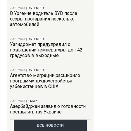
7 АВГУСТА
|
ОБЩЕСТВО
В Ургенче водитель BYD после
ссоры протаранил несколько
автомобилей
7 АВГУСТА
|
ОБЩЕСТВО
Узгидромет предупредил о
повышении температуры до +42
градусов в выходные
7 АВГУСТА
|
ОБЩЕСТВО
Агентство миграции расширило
программу трудоустройства
узбекистанцев в США
7 АВГУСТА
|
В МИРЕ
Азербайджан заявил о готовности
поставлять газ Украине
ВСЕ НОВОСТИ