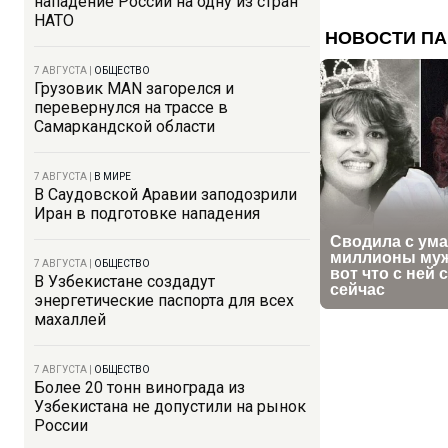
нападение России на одну из стран
НАТО
7 АВГУСТА
|
ОБЩЕСТВО
Грузовик MAN загорелся и
перевернулся на трассе в
Самаркандской области
7 АВГУСТА
|
В МИРЕ
В Саудовской Аравии заподозрили
Иран в подготовке нападения
7 АВГУСТА
|
ОБЩЕСТВО
В Узбекистане создадут
энергетические паспорта для всех
махаллей
7 АВГУСТА
|
ОБЩЕСТВО
Более 20 тонн винограда из
Узбекистана не допустили на рынок
России