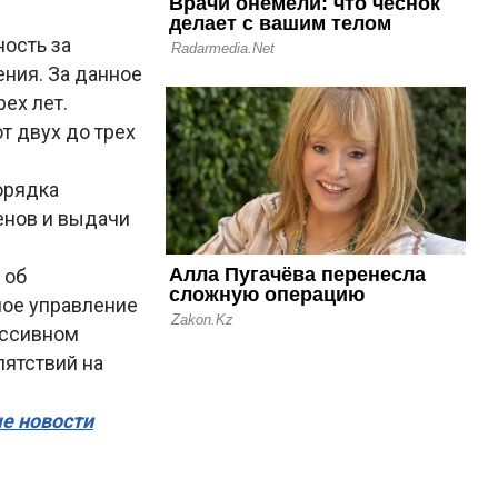
ность за
ния. За данное
ех лет.
т двух до трех
орядка
енов и выдачи
 об
ное управление
ессивном
пятствий на
ые новости