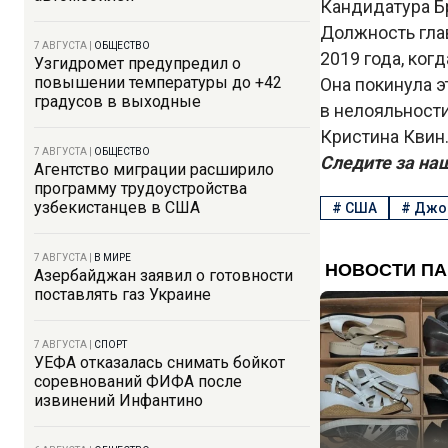
Кандидатура Б
Должность гла
7 АВГУСТА
|
ОБЩЕСТВО
2019 года, ко
Узгидромет предупредил о
повышении температуры до +42
Она покинула э
градусов в выходные
в нелояльност
Кристина Квин
7 АВГУСТА
|
ОБЩЕСТВО
Следите за на
Агентство миграции расширило
программу трудоустройства
узбекистанцев в США
#
США
#
Джо
7 АВГУСТА
|
В МИРЕ
Азербайджан заявил о готовности
поставлять газ Украине
7 АВГУСТА
|
СПОРТ
УЕФА отказалась снимать бойкот
соревнований ФИФА после
извинений Инфантино