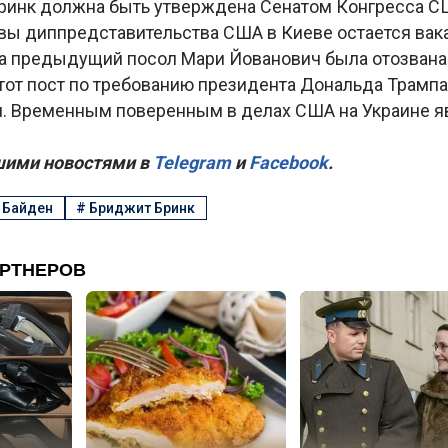
ринк должна быть утверждена Сенатом Конгресса С
вы диппредставительства США в Киеве остается вака
гда предыдущий посол Мари Йованович была отозвана
тот пост по требованию президента Дональда Трампа
и. Временным поверенным в делах США на Украине я
.
шими новостями в
Telegram
и
Facebook
.
 Байден
#
Бриджит Бринк