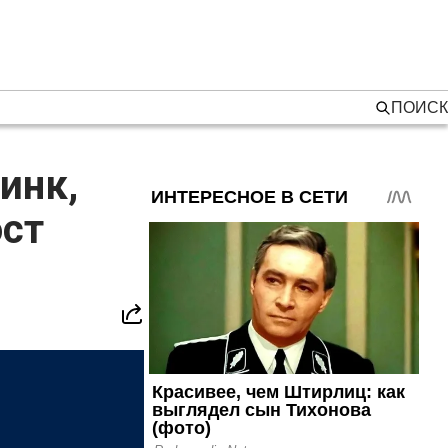
ПОИСК
инк,
ост