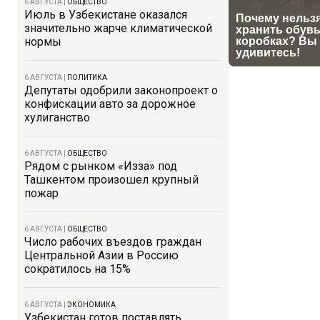
6 АВГУСТА
|
ОБЩЕСТВО
Июль в Узбекистане оказался
значительно жарче климатической
нормы
6 АВГУСТА
|
ПОЛИТИКА
Депутаты одобрили законопроект о
конфискации авто за дорожное
хулиганство
6 АВГУСТА
|
ОБЩЕСТВО
Рядом с рынком «Изза» под
Ташкентом произошел крупный
пожар
6 АВГУСТА
|
ОБЩЕСТВО
Число рабочих въездов граждан
Центральной Азии в Россию
сократилось на 15%
6 АВГУСТА
|
ЭКОНОМИКА
Узбекистан готов поставлять