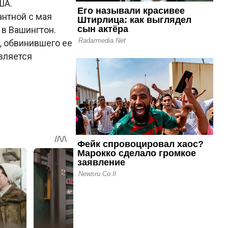
ША.
нтной с мая
 в Вашингтон.
, обвинившего ее
вляется