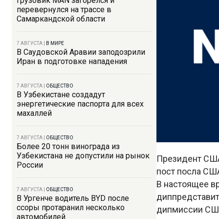
Грузовик MAN загорелся и
перевернулся на трассе в
Самаркандской области
7 АВГУСТА
|
В МИРЕ
В Саудовской Аравии заподозрили
Иран в подготовке нападения
7 АВГУСТА
|
ОБЩЕСТВО
В Узбекистане создадут
энергетические паспорта для всех
махаллей
7 АВГУСТА
|
ОБЩЕСТВО
Более 20 тонн винограда из
Узбекистана не допустили на рынок
Президент США
России
пост посла США
В настоящее в
7 АВГУСТА
|
ОБЩЕСТВО
диппредставите
В Ургенче водитель BYD после
ссоры протаранил несколько
дипмиссии США 
автомобилей