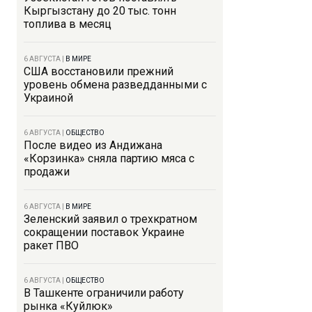
Кыргызстану до 20 тыс. тонн
топлива в месяц
6 АВГУСТА
|
В МИРЕ
США восстановили прежний
уровень обмена разведданными с
Украиной
6 АВГУСТА
|
ОБЩЕСТВО
После видео из Андижана
«Корзинка» сняла партию мяса с
продажи
6 АВГУСТА
|
В МИРЕ
Зеленский заявил о трехкратном
сокращении поставок Украине
ракет ПВО
6 АВГУСТА
|
ОБЩЕСТВО
В Ташкенте ограничили работу
рынка «Куйлюк»