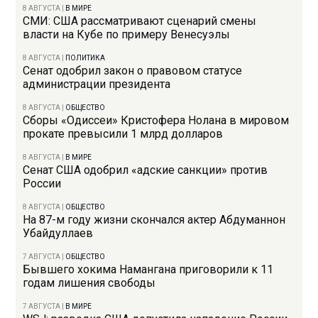
8 АВГУСТА
|
В МИРЕ
СМИ: США рассматривают сценарий смены
власти на Кубе по примеру Венесуэлы
8 АВГУСТА
|
ПОЛИТИКА
Сенат одобрил закон о правовом статусе
администрации президента
8 АВГУСТА
|
ОБЩЕСТВО
Сборы «Одиссеи» Кристофера Нолана в мировом
прокате превысили 1 млрд долларов
8 АВГУСТА
|
В МИРЕ
Сенат США одобрил «адские санкции» против
России
8 АВГУСТА
|
ОБЩЕСТВО
На 87-м году жизни скончался актер Абдуманнон
Убайдуллаев
7 АВГУСТА
|
ОБЩЕСТВО
Бывшего хокима Намангана приговорили к 11
годам лишения свободы
7 АВГУСТА
|
В МИРЕ