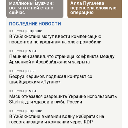
ПОСЛЕДНИЕ НОВОСТИ
8 АВГУСТА
|
ОБЩЕСТВО
В Узбекистане могут ввести компенсацию
процентов по кредитам на электромобили
8 АВГУСТА
|
В МИРЕ
Пашинян заявил, что страница конфликта между
Арменией и Азербайджаном закрыта
8 АВГУСТА
|
СПОРТ
Бехруз Каримов подписал контракт со
швейцарским «Лугано»
8 АВГУСТА
|
В МИРЕ
Маск отказался разрешить Украине использовать
Starlink для ударов вглубь России
8 АВГУСТА
|
ОБЩЕСТВО
В Узбекистане выявили волну кибератак на
госорганизации и компании через RDP