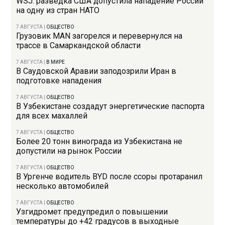
WSJ: разведка США допустила нападение России
на одну из стран НАТО
7 АВГУСТА
|
ОБЩЕСТВО
Грузовик MAN загорелся и перевернулся на
трассе в Самаркандской области
7 АВГУСТА
|
В МИРЕ
В Саудовской Аравии заподозрили Иран в
подготовке нападения
7 АВГУСТА
|
ОБЩЕСТВО
В Узбекистане создадут энергетические паспорта
для всех махаллей
7 АВГУСТА
|
ОБЩЕСТВО
Более 20 тонн винограда из Узбекистана не
допустили на рынок России
7 АВГУСТА
|
ОБЩЕСТВО
В Ургенче водитель BYD после ссоры протаранил
несколько автомобилей
7 АВГУСТА
|
ОБЩЕСТВО
Узгидромет предупредил о повышении
температуры до +42 градусов в выходные