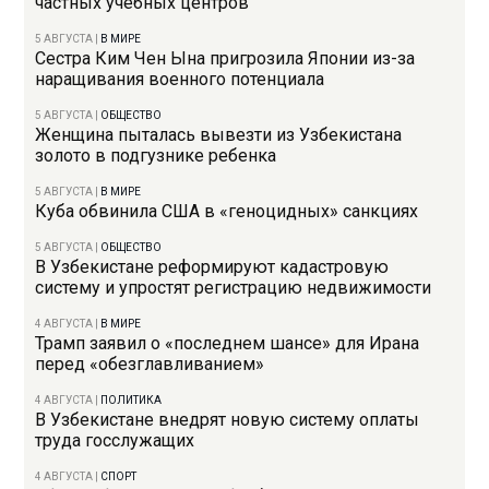
частных учебных центров
5 АВГУСТА
|
В МИРЕ
Сестра Ким Чен Ына пригрозила Японии из-за
наращивания военного потенциала
5 АВГУСТА
|
ОБЩЕСТВО
Женщина пыталась вывезти из Узбекистана
золото в подгузнике ребенка
5 АВГУСТА
|
В МИРЕ
Куба обвинила США в «геноцидных» санкциях
5 АВГУСТА
|
ОБЩЕСТВО
В Узбекистане реформируют кадастровую
систему и упростят регистрацию недвижимости
4 АВГУСТА
|
В МИРЕ
Трамп заявил о «последнем шансе» для Ирана
перед «обезглавливанием»
4 АВГУСТА
|
ПОЛИТИКА
В Узбекистане внедрят новую систему оплаты
труда госслужащих
4 АВГУСТА
|
СПОРТ