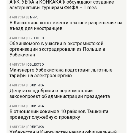
АФК, УЕФА и КОНКАКАФ обсуждают создание
альтернативы турнирам ФИФА – Times
4 АВГУСТА
|
В МИРЕ
В Казахстане хотят ввести платное разрешение на
въезд для иностранцев
4 АВГУСТА
|
ОБЩЕСТВО
Обвиняемого в участии в экстремистской
организации экстрадировали из Польши в
Узбекистан
4 АВГУСТА
|
ОБЩЕСТВО
Минэнерго Узбекистана подготовит льготные
тарифы на электроэнергию
4 АВГУСТА
|
ПОЛИТИКА
Депутаты одобрили в первом чтении
законопроект об администрации президента
4 АВГУСТА
|
ПОЛИТИКА
В отношении хокимов 10 районов Ташкента
проведут служебную проверку
4 АВГУСТА
|
ПОЛИТИКА
Узбекистан и Кыргызстан начали официальный