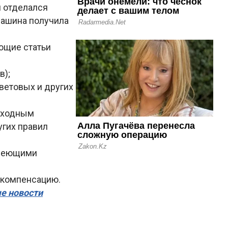
и отделался
машина получила
ющие статьи
в);
световых и других
шеходным
гих правил
имеющими
 компенсацию.
ые новости