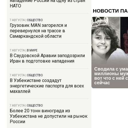
нападение России на одну из стран
НАТО
7 АВГУСТА
|
ОБЩЕСТВО
Грузовик MAN загорелся и
перевернулся на трассе в
Самаркандской области
7 АВГУСТА
|
В МИРЕ
В Саудовской Аравии заподозрили
Иран в подготовке нападения
7 АВГУСТА
|
ОБЩЕСТВО
В Узбекистане создадут
энергетические паспорта для всех
махаллей
7 АВГУСТА
|
ОБЩЕСТВО
Более 20 тонн винограда из
Узбекистана не допустили на рынок
России