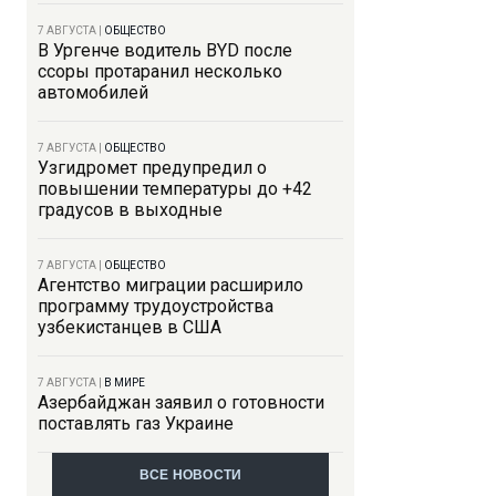
7 АВГУСТА
|
ОБЩЕСТВО
В Ургенче водитель BYD после
ссоры протаранил несколько
автомобилей
7 АВГУСТА
|
ОБЩЕСТВО
Узгидромет предупредил о
повышении температуры до +42
градусов в выходные
7 АВГУСТА
|
ОБЩЕСТВО
Агентство миграции расширило
программу трудоустройства
узбекистанцев в США
7 АВГУСТА
|
В МИРЕ
Азербайджан заявил о готовности
поставлять газ Украине
ВСЕ НОВОСТИ