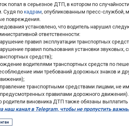
ток попал в серьезное ДТП, в котором по случайност
м. Судя по
кадрам
, опубликованным пресс-службой, 
ые повреждения.
ледования установлено, что водитель нарушил следу
министративной ответственности:
нарушение правил эксплуатации транспортных средст
нарушение правил пользования установки звуковых, 
ранспортных средств);
(вождение водителями транспортных средств по пе
есоблюдение ими требований дорожных знаков и дру
вижения);
(управление транспортными средствами лицами, не 
 предусмотренных правилами дорожного движения).
то родители виновника ДТП также обязаны выплатить
а наш канал в Telegram, чтобы не пропустить важн
нган