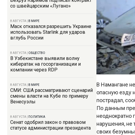
Бехруз Каримов подписал контракт
со швейцарским «Лугано»
8 АВГУСТА
|
В МИРЕ
Маск отказался разрешить Украине
использовать Starlink для ударов
вглубь России
8 АВГУСТА
|
ОБЩЕСТВО
В Узбекистане выявили волну
кибератак на госорганизации и
компании через RDP
В Намангане н
8 АВГУСТА
|
В МИРЕ
СМИ: США рассматривают сценарий
опасную езду н
смены власти на Кубе по примеру
пострадал, со
Венесуэлы
По данным прес
неоднократно 
8 АВГУСТА
|
ПОЛИТИКА
Сенат одобрил закон о правовом
нарушения, не
статусе администрации президента
своих безумны