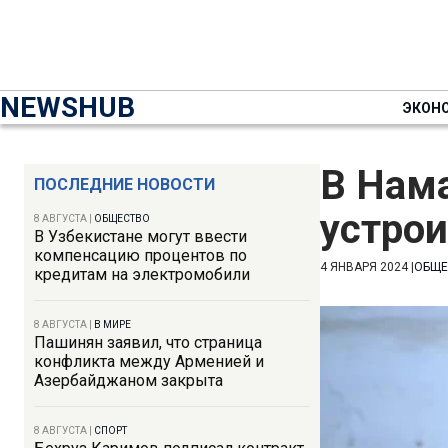
NEWSHUB
ЭКОН
В Нама
ПОСЛЕДНИЕ НОВОСТИ
устро
8 АВГУСТА
|
ОБЩЕСТВО
В Узбекистане могут ввести
компенсацию процентов по
4 ЯНВАРЯ 2024
|
ОБЩЕ
кредитам на электромобили
8 АВГУСТА
|
В МИРЕ
Пашинян заявил, что страница
конфликта между Арменией и
Азербайджаном закрыта
8 АВГУСТА
|
СПОРТ