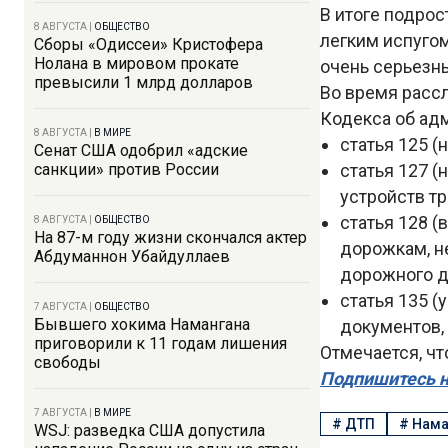
В итоге подрос
8 АВГУСТА
|
ОБЩЕСТВО
легким испуго
Сборы «Одиссеи» Кристофера
Нолана в мировом прокате
очень серьезн
превысили 1 млрд долларов
Во время расс
Кодекса об ад
8 АВГУСТА
|
В МИРЕ
статья 125 (
Сенат США одобрил «адские
санкции» против России
статья 127 (
устройств т
статья 128 
8 АВГУСТА
|
ОБЩЕСТВО
На 87-м году жизни скончался актер
дорожкам, н
Абдуманнон Убайдуллаев
дорожного д
статья 135 
7 АВГУСТА
|
ОБЩЕСТВО
Бывшего хокима Намангана
документов,
приговорили к 11 годам лишения
Отмечается, ч
свободы
Подпишитесь н
7 АВГУСТА
|
В МИРЕ
#
ДТП
#
Нама
WSJ: разведка США допустила