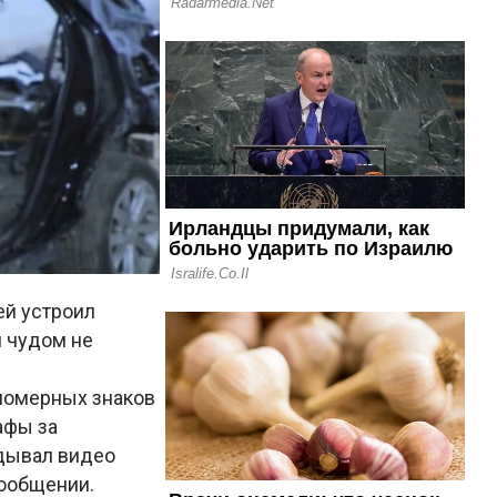
ей устроил
и чудом не
 номерных знаков
афы за
адывал видео
сообщении.