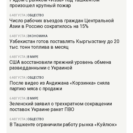
произошел крупный пожар
6 АВГУСТА
|
ОБЩЕСТВО
Число рабочих въездов граждан Центральной
Азии в Россию сократилось на 15%
6 АВГУСТА
|
ЭКОНОМИКА
Узбекистан готов поставлять Кыргызстану до 20
тыс. тонн топлива в месяц
6 АВГУСТА
|
В МИРЕ
США восстановили прежний уровень обмена
разведданными с Украиной
6 АВГУСТА
|
ОБЩЕСТВО
После видео из Андижана «Корзинка» сняла
партию мяса с продажи
6 АВГУСТА
|
В МИРЕ
Зеленский заявил о трехкратном сокращении
поставок Украине ракет ПВО
6 АВГУСТА
|
ОБЩЕСТВО
В Ташкенте ограничили работу рынка «Куйлюк»