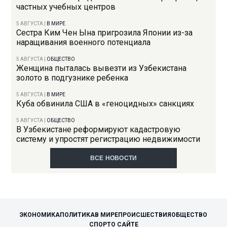
частных учебных центров
5 АВГУСТА
|
В МИРЕ
Сестра Ким Чен Ына пригрозила Японии из-за
наращивания военного потенциала
5 АВГУСТА
|
ОБЩЕСТВО
Женщина пыталась вывезти из Узбекистана
золото в подгузнике ребенка
5 АВГУСТА
|
В МИРЕ
Куба обвинила США в «геноцидных» санкциях
5 АВГУСТА
|
ОБЩЕСТВО
В Узбекистане реформируют кадастровую
систему и упростят регистрацию недвижимости
ВСЕ НОВОСТИ
ЭКОНОМИКА
ПОЛИТИКА
В МИРЕ
ПРОИСШЕСТВИЯ
ОБЩЕСТВО
СПОРТ
О САЙТЕ